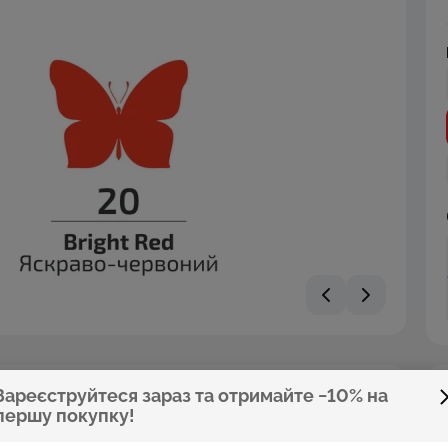
Зареєструйтеся зараз та отримайте −10% на
першу покупку!
сті, які роблять роботу декоратора легкою та приємною.