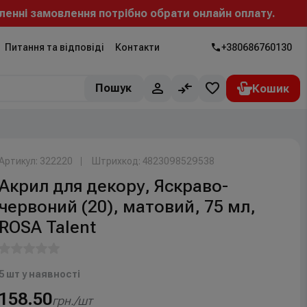
 замовлення потрібно обрати онлайн оплату.
Питання та відповіді
Контакти
+380686760130
Пошук
Артикул: 322220
Штрихкод: 4823098529538
Акрил для декору, Яскраво-
червоний (20), матовий, 75 мл,
ROSA Talent
5 шт у наявності
158.50
грн./шт