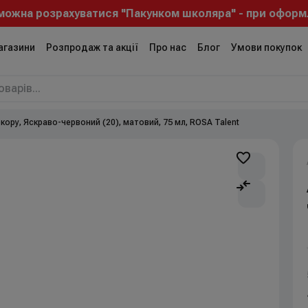
а розрахуватися "Пакунком школяра" - при оформленні
агазини
Розпродаж та акції
Про нас
Блог
Умови покупок
кору, Яскраво-червоний (20), матовий, 75 мл, ROSA Talent