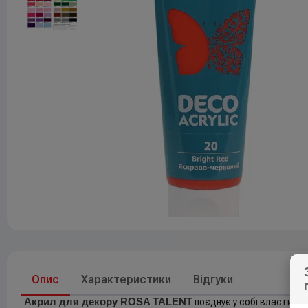
Друк
До свят
Елементи живлення
Опис
Характеристики
Відгуки
Акрил для декору ROSA TALENT
поєднує у собі властиво