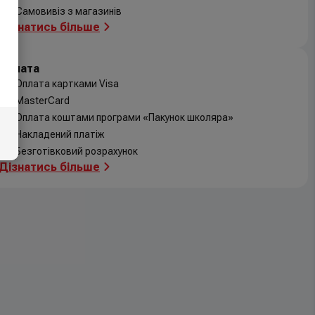
Самовивіз з магазинів
Дізнатись більше
Оплата
Оплата картками Visa
MasterCard
Оплата коштами програми «Пакунок школяра»
Накладений платіж
Безготівковий розрахунок
Дізнатись більше