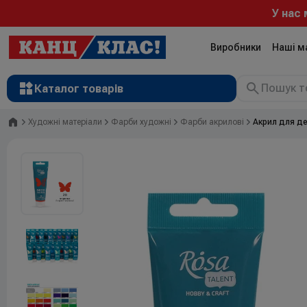
У нас можн
Виробники
Наші м
Каталог товарів
Головна
Художні матеріали
Фарби художні
Фарби акрилові
Акрил для де
Рюкзаки
Валізи
Канцтовари
Література та розвиток
Художні матеріали
Творчість
Товари для дітей
Сувенірна продукція