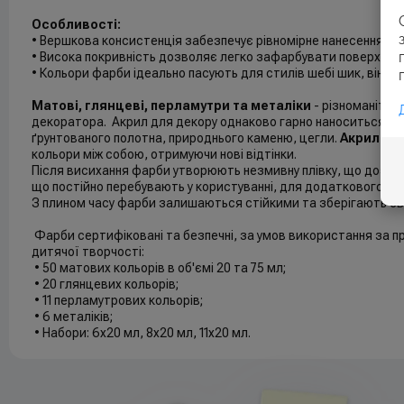
Особливості:
• Вершкова консистенція забезпечує рівномірне нанесення.
• Висока покривність дозволяє легко зафарбувати поверхню.
• Кольори фарби ідеально пасують для стилів шебі шик, вінта
Матові, глянцеві, перламутри та металіки
- різноманіття
декоратора. Акрил для декору однаково гарно наноситься на 
ґрунтованого полотна, природнього каменю, цегли.
Акрилові
кольори між собою, отримуючи нові відтінки.
Після висихання фарби утворюють незмивну плівку, що дозвол
що постійно перебувають у користуванні, для додаткового за
З плином часу фарби залишаються стійкими та зберігають сві
Фарби сертифіковані та безпечні, за умов використання за 
дитячої творчості:
• 50 матових кольорів в об'ємі 20 та 75 мл;
• 20 глянцевих кольорів;
• 11 перламутрових кольорів;
• 6 металіків;
• Набори: 6x20 мл, 8x20 мл, 11x20 мл.