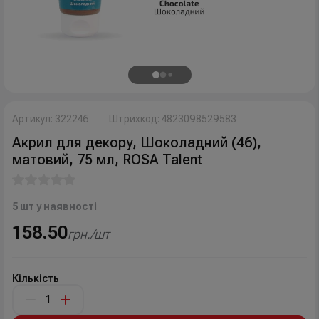
Артикул: 322246
Штрихкод: 4823098529583
Акрил для декору, Шоколадний (46),
матовий, 75 мл, ROSA Talent
5 шт у наявності
158.50
грн./шт
Кількість