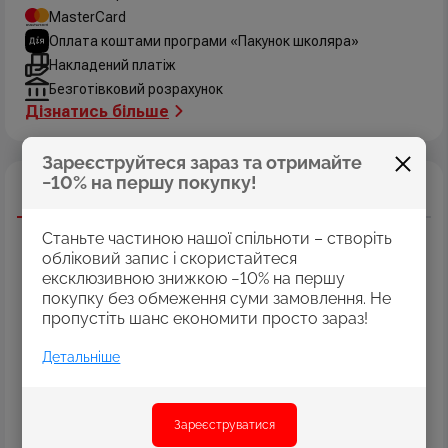
MasterCard
Оплата коштами програми «Пакунок школяра»
Накладений платіж
Безготівковий розрахунок
Дізнатись більше
Зареєструйтеся зараз та отримайте
−10% на першу покупку!
Опис
Характеристики
Відгуки
Акрил для декору ROSA TALENT
поєднує у собі
Станьте частиною нашої спільноти – створіть
властивості, які роблять роботу декоратора легкою та
обліковий запис і скористайтеся
приємною.
ексклюзивною знижкою −10% на першу
покупку без обмеження суми замовлення. Не
Особливості:
пропустіть шанс економити просто зараз!
• Вершкова консистенція забезпечує рівномірне нанесення.
• Висока покривність дозволяє легко зафарбувати
поверхню.
Детальніше
• Кольори фарби ідеально пасують для стилів шебі шик,
вінтаж, прованс та класика.
Матові, глянцеві, перламутри та металіки
-
Зареєструватися
різноманіття кольорів та ефектів задовільнять