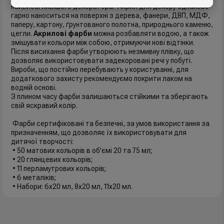
найвибагливішого декоратора. Акрил для декору однаково
гарно наноситься на поверхні з дерева, фанери, ДВП, МДФ,
паперу, картону, ґрунтованого полотна, природнього каменю,
цегли.
Акрилові фарби
можна розбавляти водою, а також
змішувати кольори між собою, отримуючи нові відтінки.
Після висихання фарби утворюють незмивну плівку, що
дозволяє використовувати задекоровані речі у побуті.
Вироби, що постійно перебувають у користуванні, для
додаткового захисту рекомендуємо покрити лаком на
водній основі.
З плином часу фарби залишаються стійкими та зберігають
свій яскравий колір.
Фарби сертифіковані та безпечні, за умов використання за
призначенням, що дозволяє їх використовувати для
дитячої творчості:
• 50 матових кольорів в об'ємі 20 та 75 мл;
• 20 глянцевих кольорів;
• 11 перламутрових кольорів;
• 6 металіків;
• Набори: 6x20 мл, 8x20 мл, 11x20 мл.