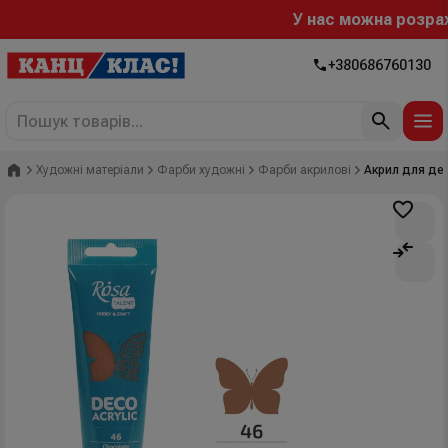
У нас можна розрахув
+380686760130
Головна
Художні матеріали
Фарби художні
Фарби акрилові
Акрил для дек