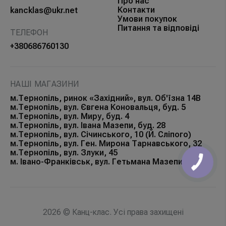
Про нас
Контакти
kancklas@ukr.net
Умови покупок
Питання та відповіді
ТЕЛЕФОН
+380686760130
НАШІ МАГАЗИНИ
м.Тернопіль, ринок «Західний», вул. Об'їзна 14В
м.Тернопіль, вул. Євгена Коновальця, буд. 5
м.Тернопіль, вул. Миру, буд. 4
м.Тернопіль, вул. Івана Мазепи, буд. 28
м.Тернопіль, вул. Січинського, 10 (Й. Сліпого)
м.Тернопіль, вул. Ген. Мирона Тарнавського, 32
м.Тернопіль, вул. Злуки, 45
м. Івано-Франківськ, вул. Гетьмана Мазепи, 168Б
КНОПКА
ЗВ'ЯЗКУ
2026 © Канц-клас. Усі права захищені