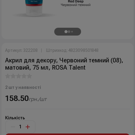
Артикул: 322208
Штрихкод: 4823098501848
Акрил для декору, Червоний темний (08),
матовий, 75 мл, ROSA Talent
2 шт у наявності
158.50
грн./шт
Кількість