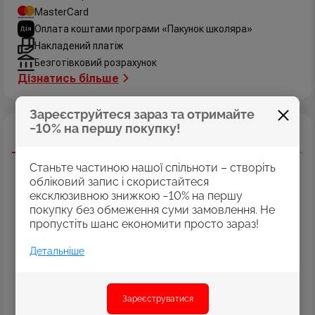
MasterCard
Оплата коштами програми «Пакунок школяра»
Накладений платіж
Безготівковий розрахунок
Дізнатись більше
Зареєструйтеся зараз та отримайте
−10% на першу покупку!
Опис
Характеристики
Відгуки
Акрил для декору ROSA TALENT
поєднує у собі
Станьте частиною нашої спільноти – створіть
властивості, які роблять роботу декоратора легкою та
обліковий запис і скористайтеся
приємною.
ексклюзивною знижкою −10% на першу
покупку без обмеження суми замовлення. Не
Особливості:
пропустіть шанс економити просто зараз!
• Вершкова консистенція забезпечує рівномірне нанесення.
• Висока покривність дозволяє легко зафарбувати
поверхню.
Детальніше
• Кольори фарби ідеально пасують для стилів шебі шик,
вінтаж, прованс та класика.
Матові, глянцеві, перламутри та металіки
-
Зареєструватися
різноманіття кольорів та ефектів задовільнять