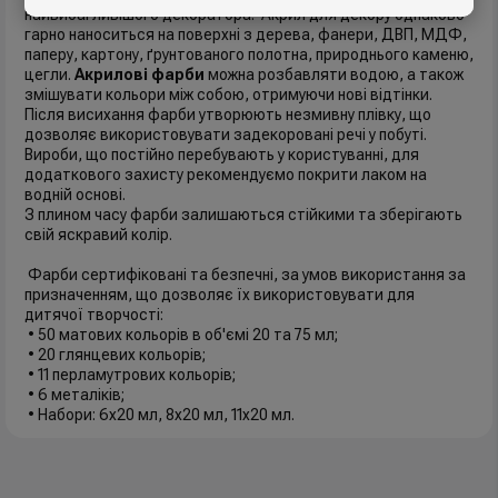
найвибагливішого декоратора. Акрил для декору однаково
гарно наноситься на поверхні з дерева, фанери, ДВП, МДФ,
паперу, картону, ґрунтованого полотна, природнього каменю,
цегли.
Акрилові фарби
можна розбавляти водою, а також
змішувати кольори між собою, отримуючи нові відтінки.
Після висихання фарби утворюють незмивну плівку, що
дозволяє використовувати задекоровані речі у побуті.
Вироби, що постійно перебувають у користуванні, для
додаткового захисту рекомендуємо покрити лаком на
водній основі.
З плином часу фарби залишаються стійкими та зберігають
свій яскравий колір.
Фарби сертифіковані та безпечні, за умов використання за
призначенням, що дозволяє їх використовувати для
дитячої творчості:
• 50 матових кольорів в об'ємі 20 та 75 мл;
• 20 глянцевих кольорів;
• 11 перламутрових кольорів;
• 6 металіків;
• Набори: 6x20 мл, 8x20 мл, 11x20 мл.