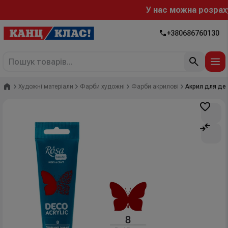
У нас можна розрахува
+380686760130
Головна
Художні матеріали
Фарби художні
Фарби акрилові
Акрил для дек