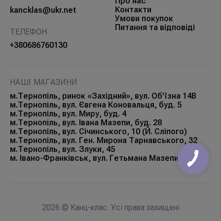
Про нас
Контакти
kancklas@ukr.net
Умови покупок
Питання та відповіді
ТЕЛЕФОН
+380686760130
НАШІ МАГАЗИНИ
м.Тернопіль, ринок «Західний», вул. Об'їзна 14В
м.Тернопіль, вул. Євгена Коновальця, буд. 5
м.Тернопіль, вул. Миру, буд. 4
м.Тернопіль, вул. Івана Мазепи, буд. 28
м.Тернопіль, вул. Січинського, 10 (Й. Сліпого)
м.Тернопіль, вул. Ген. Мирона Тарнавського, 32
м.Тернопіль, вул. Злуки, 45
м. Івано-Франківськ, вул. Гетьмана Мазепи, 168Б
КНОПКА
ЗВ'ЯЗКУ
2026 © Канц-клас. Усі права захищені