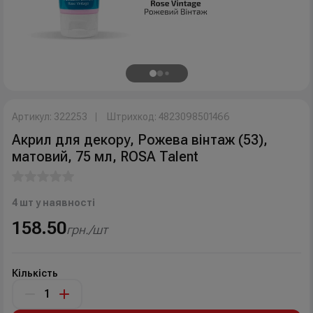
Артикул: 322253
Штрихкод: 4823098501466
Акрил для декору, Рожева вінтаж (53),
матовий, 75 мл, ROSA Talent
4 шт у наявності
158.50
грн./шт
Кількість