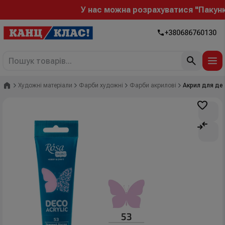
У нас можна розрахуватися "Пакунком
+380686760130
Головна
Художні матеріали
Фарби художні
Фарби акрилові
Акрил для дек