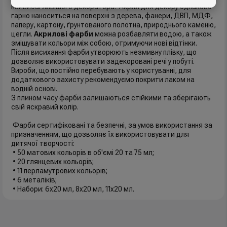
найвибагливішого декоратора. Акрил для декору однаково
гарно наноситься на поверхні з дерева, фанери, ДВП, МДФ,
паперу, картону, ґрунтованого полотна, природнього каменю,
цегли.
Акрилові фарби
можна розбавляти водою, а також
змішувати кольори між собою, отримуючи нові відтінки.
Після висихання фарби утворюють незмивну плівку, що
дозволяє використовувати задекоровані речі у побуті.
Вироби, що постійно перебувають у користуванні, для
додаткового захисту рекомендуємо покрити лаком на
водній основі.
З плином часу фарби залишаються стійкими та зберігають
свій яскравий колір.
Фарби сертифіковані та безпечні, за умов використання за
призначенням, що дозволяє їх використовувати для
дитячої творчості:
• 50 матових кольорів в об'ємі 20 та 75 мл;
• 20 глянцевих кольорів;
• 11 перламутрових кольорів;
• 6 металіків;
• Набори: 6x20 мл, 8x20 мл, 11x20 мл.