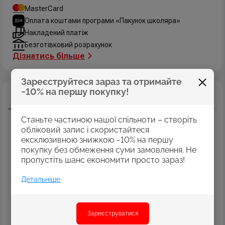
MasterCard
Оплата коштами програми «Пакунок школяра»
Накладений платіж
Безготівковий розрахунок
Дізнатись більше
Зареєструйтеся зараз та отримайте
−10% на першу покупку!
Опис
Характеристики
Відгуки
Акрил для декору ROSA TALENT
поєднує у собі
Станьте частиною нашої спільноти – створіть
властивості, які роблять роботу декоратора легкою та
обліковий запис і скористайтеся
приємною.
ексклюзивною знижкою −10% на першу
покупку без обмеження суми замовлення. Не
Особливості:
пропустіть шанс економити просто зараз!
• Вершкова консистенція забезпечує рівномірне нанесення.
• Висока покривність дозволяє легко зафарбувати
поверхню.
Детальніше
• Кольори фарби ідеально пасують для стилів шебі шик,
вінтаж, прованс та класика.
Матові, глянцеві, перламутри та металіки
-
Зареєструватися
різноманіття кольорів та ефектів задовільнять