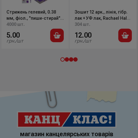
Стрижень гелевий, 0.38
Зошит 12 арк., лінія, гібр.
мм, фіол., "пиши-стирай",
лак + УФ лак, Rachael Hale
347-07N, Norma
4000 шт.
R22-234 Kite
304 шт.
5.00
12.00
грн./шт
грн./шт
магазин канцелярських товарів