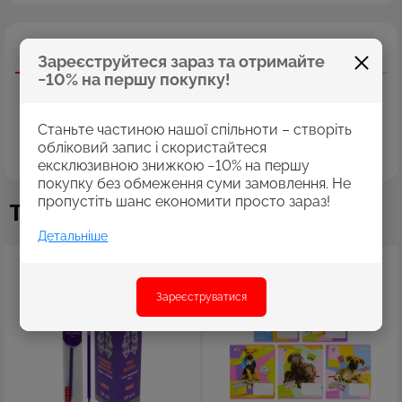
Опис
Характеристики
Відгуки
Зареєструйтеся зараз та отримайте
−10% на першу покупку!
Як побудувати свій вдалий день; як сформувати корисні
звички, покинути нарікати й cтати щасливою-діяльною-
вдячною та задоволеною собою людиною… Розгортай
Станьте частиною нашої спільноти – створіть
мотиваційний щоденник — і знайдеш перевірені на практиці
обліковий запис і скористайтеся
челенджі, що допоможуть тобі зібратися докупи й досягти
всього, про що мрієш!
ексклюзивною знижкою −10% на першу
покупку без обмеження суми замовлення. Не
пропустіть шанс економити просто зараз!
Також купують
Детальніше
Зареєструватися