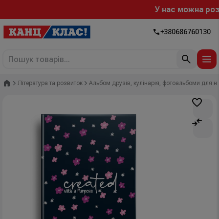
У нас можна розрах
+380686760130
Головна
Література та розвиток
Альбом друзів, кулінарія, фотоальбоми для 