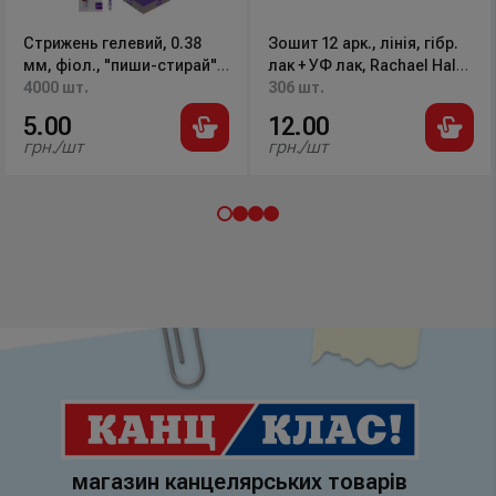
Стрижень гелевий, 0.38
Зошит 12 арк., лінія, гібр.
мм, фіол., "пиши-стирай",
лак + УФ лак, Rachael Hale
347-07N, Norma
4000 шт.
R22-234 Kite
306 шт.
5.00
12.00
грн./шт
грн./шт
магазин канцелярських товарів