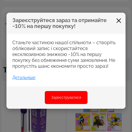
Опис
Характеристики
Відгуки
Зареєструйтеся зараз та отримайте
−10% на першу покупку!
Як побудувати свій вдалий день; як сформувати корисні
звички, покинути нарікати й cтати щасливою-діяльною-
вдячною та задоволеною собою людиною… Розгортай
Станьте частиною нашої спільноти – створіть
мотиваційний щоденник — і знайдеш перевірені на практиці
обліковий запис і скористайтеся
челенджі, що допоможуть тобі зібратися докупи й досягти
всього, про що мрієш!
ексклюзивною знижкою −10% на першу
покупку без обмеження суми замовлення. Не
пропустіть шанс економити просто зараз!
Також купують
Детальніше
Зареєструватися