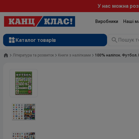
У нас можна розр
Виробники
Наші м
Каталог товарів
Головна
Література та розвиток
Книги з наліпками
100% наліпок. Футбол. 
Рюкзаки
Валізи
Канцтовари
Література та розвиток
Художні матеріали
Творчість
Товари для дітей
Сувенірна продукція