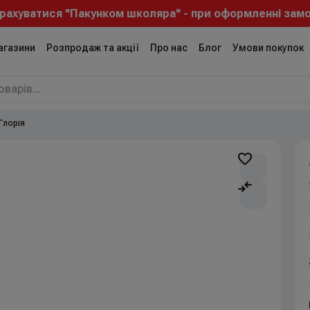
ахуватися "Пакунком школяра" - при оформленні замов
агазини
Розпродаж та акції
Про нас
Блог
Умови покупок
Глорія