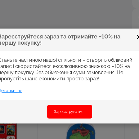
Зареєструйтеся зараз та отримайте −10% на
першу покупку!
Станьте частиною нашої спільноти – створіть обліковий
запис і скористайтеся ексклюзивною знижкою −10% на
першу покупку без обмеження суми замовлення. Не
пропустіть шанс економити просто зараз!
Детальніше
Зареєструватися