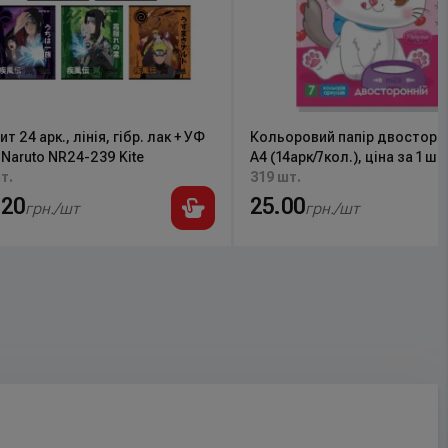
т 24 арк., лінія, гібр. лак + УФ
Кольоровий папір двосторон
 Naruto NR24-239 Kite
А4 (14арк/7кол.), ціна за 1 ш
т.
уп)11В-016 Руслан
319 шт.
.20
25.00
грн./шт
грн./шт