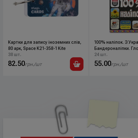
Картки для запису іноземних слів,
100% наліпок. З Укра
80 арк, Space K21-358-1 Kite
Бандероналіпки. Гло
38 шт.
24 шт.
82.50
55.00
грн./шт
грн./шт