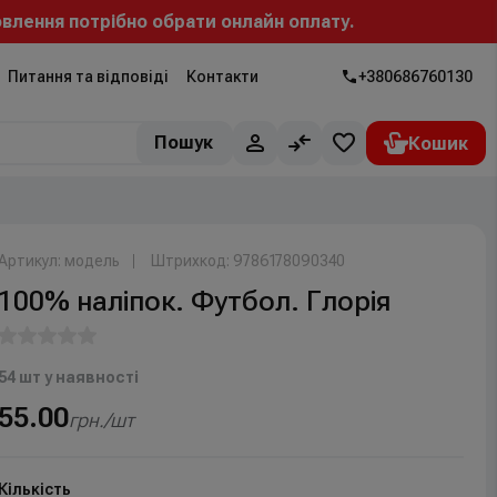
лення потрібно обрати онлайн оплату.
Питання та відповіді
Контакти
+380686760130
Пошук
Артикул: модель
Штрихкод: 9786178090340
100% наліпок. Футбол. Глорія
54 шт у наявності
55.00
грн./шт
Кількість