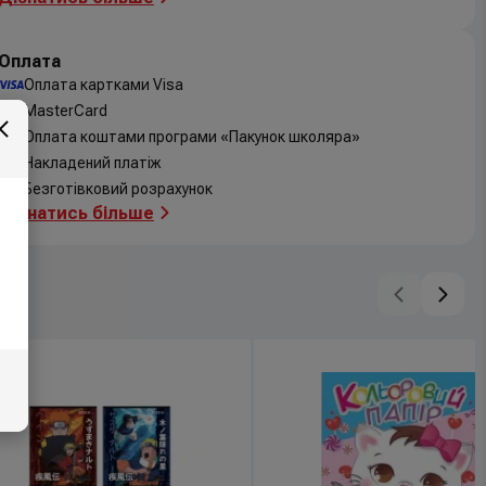
Оплата
Оплата картками Visa
MasterCard
Оплата коштами програми «Пакунок школяра»
Накладений платіж
Безготівковий розрахунок
Дізнатись більше