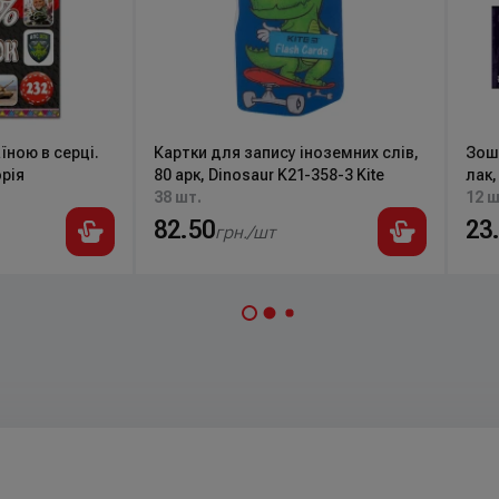
їною в серці.
Картки для запису іноземних слів,
Зоши
рія
80 арк, Dinosaur K21-358-3 Kite
лак,
38 шт.
12 ш
82.50
23
грн./шт