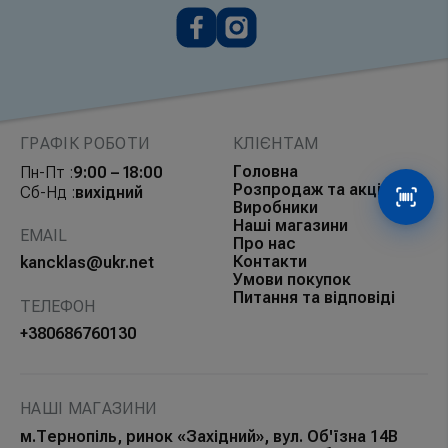
ГРАФІК РОБОТИ
КЛІЄНТАМ
Головна
Пн-Пт :
9:00 – 18:00
Розпродаж та акції
Сб-Нд :
вихідний
Сканув
Виробники
Наші магазини
EMAIL
Про нас
Контакти
kancklas@ukr.net
Умови покупок
Питання та відповіді
ТЕЛЕФОН
+380686760130
НАШІ МАГАЗИНИ
м.Тернопіль, ринок «Західний», вул. Об'їзна 14В