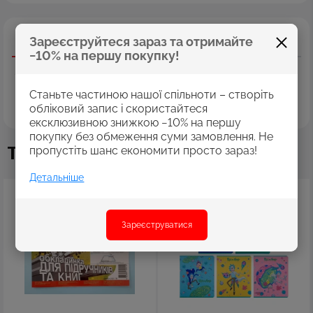
Зареєструйтеся зараз та отримайте
Опис
Характеристики
Відгуки
−10% на першу покупку!
Зошит загальний на скобі Kite має 48 аркуші, представлений
у зручному форматі А5. Аркуші в зошиті зроблені зі щільного
паперу, розлініяні в клітинку. Виріб представлено в ущільненій
Станьте частиною нашої спільноти – створіть
кольоровій обкладинці в 5 дизайнах. Ефект на обкладинці:
обліковий запис і скористайтеся
УФ лак покриття.
ексклюзивною знижкою −10% на першу
покупку без обмеження суми замовлення. Не
Також купують
пропустіть шанс економити просто зараз!
Детальніше
Зареєструватися