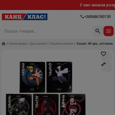
У нас можна розрах
+380686760130
Головна
Канцтовари
Для школи
Зошити шкільні
Зошит 48 арк., клітинка, 