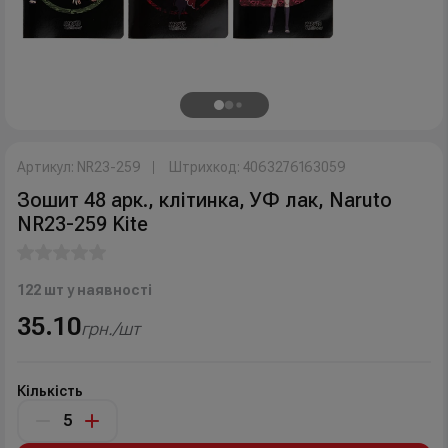
Артикул: NR23-259
Штрихкод: 4063276163059
Зошит 48 арк., клітинка, УФ лак, Naruto
NR23-259 Kite
122 шт у наявності
35.10
грн./шт
Кількість