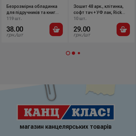
Безрозмірна обладинка
Зошит 48 арк., клітинка,
для підручників та книг
софт тач + УФ лак, Rick
ПВХ формат В5, 2501-ТМ
119 шт.
and Morty RM22-259-2 Kite
10 шт.
TASCOM
38.00
29.00
грн./шт
грн./шт
магазин канцелярських товарів