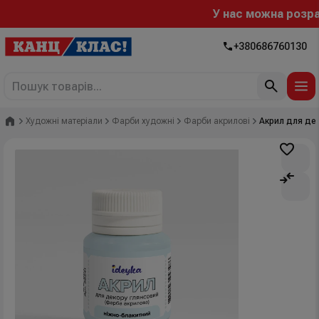
У нас можна розраху
+380686760130
Головна
Художні матеріали
Фарби художні
Фарби акрилові
Акрил для дек