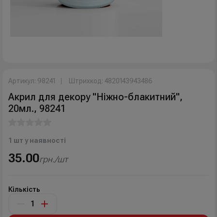
Артикул: 98241
Штрихкод: 4820143943486
Акрил для декору "Ніжно-блакитний",
20мл., 98241
1 шт у наявності
35.00
грн./шт
Кількість