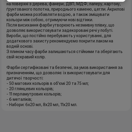
на поверхні з дерева, фанери, ДВП, МДФ, паперу, картону,
ґрунтованого полотна, природнього каменю, цегли. Акрилові
фарби можна розбавляти водою, а також змішувати
кольори між собою, отримуючи нові відтінки.
Після висихання фарби утворюють незмивну плівку, що
дозволяє використовувати задекоровані речі у побуті.
Вироби, що постійно перебувають у користуванні, для
додаткового захисту рекомендуємо покрити лаком на
водній основі.
З плином часу фарби залишаються стійкими та зберігають
свій яскравий колір.
Фарби сертифіковані та безпечні, за умов використання за
призначенням, що дозволяє їх використовувати для
дитячої творчості:
- 50 матових кольорів в об'ємі 20 та 75 мл;
- 20 глянцевих кольорів;
- 11 перламутрових кольорів;
- 6 металіків;
- Набори: 6x20 мл, 8x20 мл, 11x20 мл.