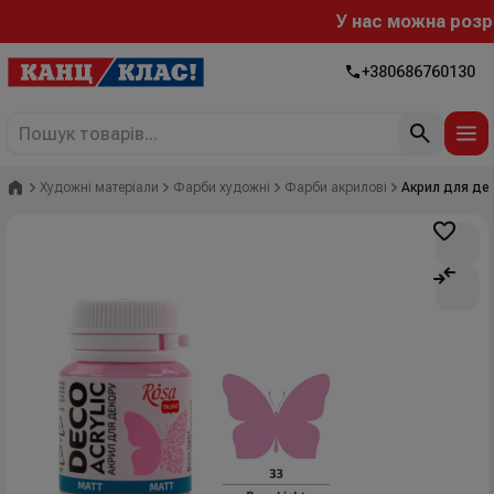
У нас можна розрах
+380686760130
Головна
Художні матеріали
Фарби художні
Фарби акрилові
Акрил для дек