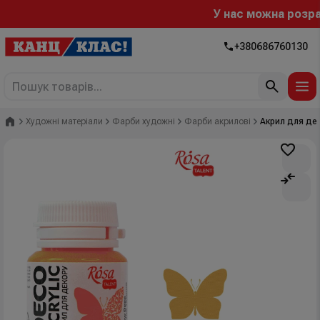
У нас можна розраху
+380686760130
Головна
Художні матеріали
Фарби художні
Фарби акрилові
Акрил для дек