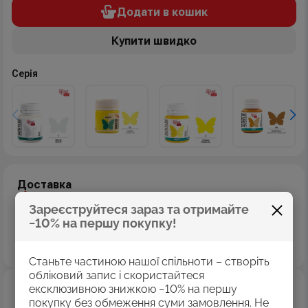
Додати в кошик
Купити швидко
Серія
Доставка
Доставка "Нова пошта"
Зареєструйтеся зараз та отримайте
Доставка "Укр пошта"
−10% на першу покупку!
Самовивіз з магазинів
Дізнатись більше
Станьте частиною нашої спільноти – створіть
обліковий запис і скористайтеся
Оплата
ексклюзивною знижкою −10% на першу
покупку без обмеження суми замовлення. Не
Оплата картками Visa