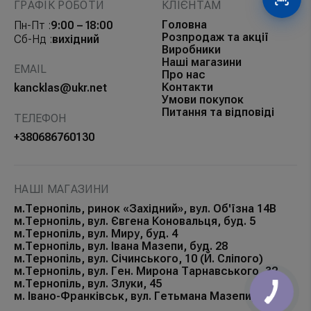
Сканув
ГРАФІК РОБОТИ
КЛІЄНТАМ
Головна
Пн-Пт :
9:00 – 18:00
Розпродаж та акції
Сб-Нд :
вихідний
Виробники
Наші магазини
EMAIL
Про нас
Контакти
kancklas@ukr.net
Умови покупок
Питання та відповіді
ТЕЛЕФОН
+380686760130
НАШІ МАГАЗИНИ
м.Тернопіль, ринок «Західний», вул. Об'їзна 14В
м.Тернопіль, вул. Євгена Коновальця, буд. 5
м.Тернопіль, вул. Миру, буд. 4
м.Тернопіль, вул. Івана Мазепи, буд. 28
м.Тернопіль, вул. Січинського, 10 (Й. Сліпого)
м.Тернопіль, вул. Ген. Мирона Тарнавського, 32
м.Тернопіль, вул. Злуки, 45
м. Івано-Франківськ, вул. Гетьмана Мазепи, 168Б