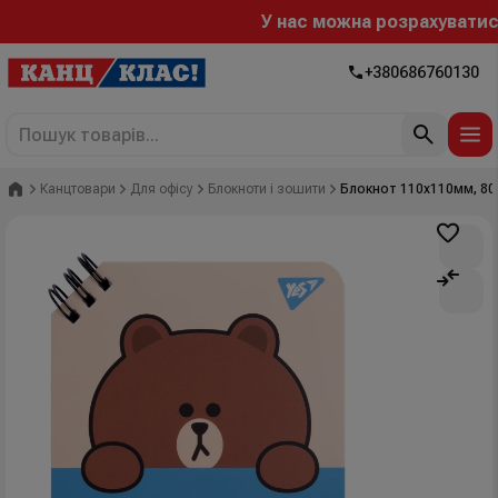
У нас можна розрахуватися "
+380686760130
Головна
Канцтовари
Для офісу
Блокноти і зошити
Блокнот 110х110мм, 80 а