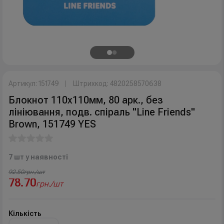
Артикул: 151749
Штрихкод: 4820258570638
Блокнот 110х110мм, 80 арк., без
лініювання, подв. cпіраль "Line Friends"
Brown, 151749 YES
7 шт у наявності
92.50
грн./шт
78.70
грн./шт
Кількість