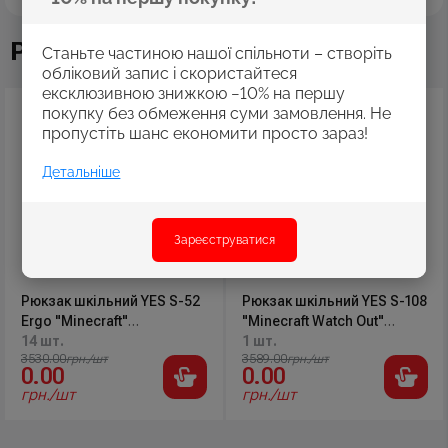
Рекомендовані товари
Станьте частиною нашої спільноти – створіть
обліковий запис і скористайтеся
ексклюзивною знижкою −10% на першу
покупку без обмеження суми замовлення. Не
пропустіть шанс економити просто зараз!
Детальніше
Зареєструватися
Рюкзак шкільний YES S-52
Рюкзак шкільний YES S-108
Ergo "Minecraft"
"Minecraft Watch Out"
36*28*13см., 559570
14 шт.
37*27*13см., 559831
1 шт.
3530.00
грн./шт
3589.00
грн./шт
0.00
0.00
грн./шт
грн./шт