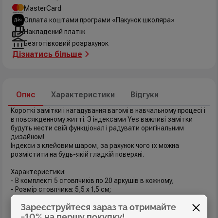
MasterCard
Оплата коштами програми «Пакунок школяра»
Накладений платіж
Безготівковий розрахунок
Дізнатись більше
Опис
Характеристики
Відгуки
Короткі замітки і нагадування вагомі в навчальному процесі і
в повсякденному житті. З індексами Yes важливі замітки
будуть нести свій функціонал і радувати оригінальним
дизайном!
Індекси з клейовим шаром, за рахунок чого їх можна
розмістити на будь-якій гладкій поверхні.
Характеристики:
- В комплекті 5 стовпчиків по 20 аркушів в кожному;
- Розмір стовпчика: 5,5 х 1,5 см;
- Матеріал - папір щільністю 80 г/ м2, з клейовим шаром;
Зареєструйтеся зараз та отримайте
- Яскравий дизайн з колекції "Minecraft"
−10% на першу покупку!
- Кількість дизайнів стікерів — 5;