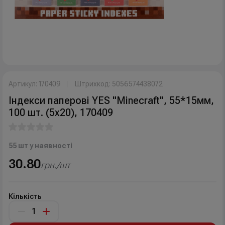
Артикул: 170409
Штрихкод: 5056574438072
Індекси паперові YES "Minecraft", 55*15мм,
100 шт. (5x20), 170409
55 шт у наявності
30.80
грн./шт
Кількість