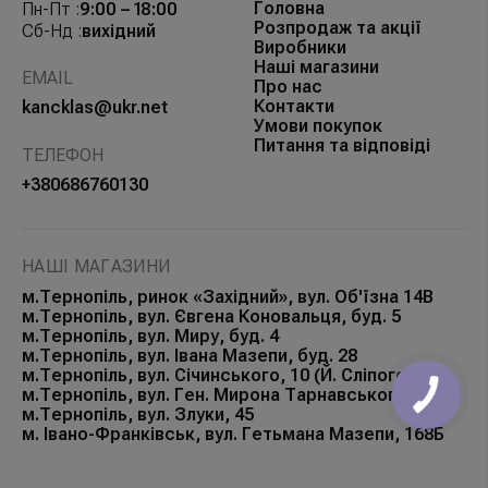
Головна
Пн-Пт :
9:00 – 18:00
Розпродаж та акції
Сб-Нд :
вихідний
Виробники
Наші магазини
EMAIL
Про нас
Контакти
kancklas@ukr.net
Умови покупок
Питання та відповіді
ТЕЛЕФОН
+380686760130
НАШІ МАГАЗИНИ
м.Тернопіль, ринок «Західний», вул. Об'їзна 14В
м.Тернопіль, вул. Євгена Коновальця, буд. 5
м.Тернопіль, вул. Миру, буд. 4
м.Тернопіль, вул. Івана Мазепи, буд. 28
м.Тернопіль, вул. Січинського, 10 (Й. Сліпого)
м.Тернопіль, вул. Ген. Мирона Тарнавського, 32
м.Тернопіль, вул. Злуки, 45
м. Івано-Франківськ, вул. Гетьмана Мазепи, 168Б