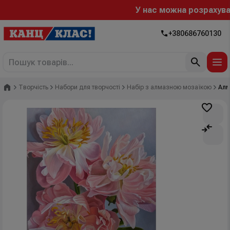
У нас можна розрахувати
+380686760130
Головна
Творчість
Набори для творчості
Набір з алмазною мозаїкою
Алм