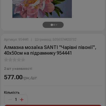
Артикул: 954441
Штрихкод: 5056574420732
Алмазна мозаїка SANTI "Чарівні півонії",
40х50см на підрамнику 954441
2 шт у наявності
577.00
грн./шт
Кількість