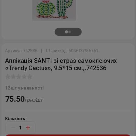
Артикул: 742536
Штрихкод: 5056137186761
Аплікація SANTI зі страз самоклеючих
«Trendy Cactus», 9.5*15 см.,.742536
12 шт у наявності
75.50
грн./шт
Кількість