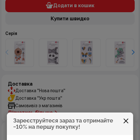
Додати в кошик
Купити швидко
Серія
Доставка
Доставка "Нова пошта"
Доставка "Укр пошта"
Самовивіз з магазинів
Дізнатись більше
Зареєструйтеся зараз та отримайте
−10% на першу покупку!
Оплата
Оплата картками Visa