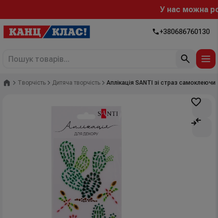
У нас можна розр
+380686760130
Головна
Творчість
Дитяча творчість
Аплікація SANTI зі страз самоклеючих 