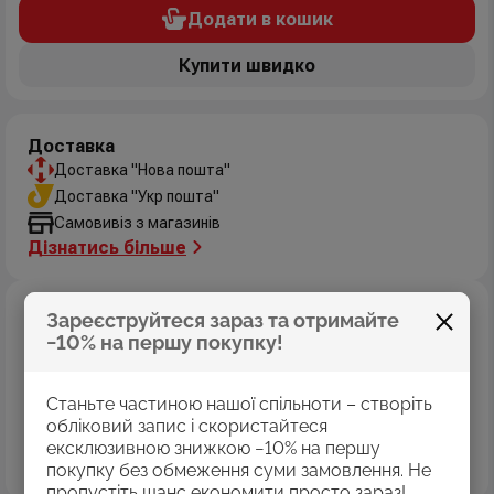
Додати в кошик
Купити швидко
Доставка
Доставка "Нова пошта"
Доставка "Укр пошта"
Самовивіз з магазинів
Дізнатись більше
Оплата
Зареєструйтеся зараз та отримайте
Оплата картками Visa
−10% на першу покупку!
MasterCard
Оплата коштами програми «Пакунок школяра»
Станьте частиною нашої спільноти – створіть
Накладений платіж
обліковий запис і скористайтеся
Безготівковий розрахунок
ексклюзивною знижкою −10% на першу
Дізнатись більше
покупку без обмеження суми замовлення. Не
пропустіть шанс економити просто зараз!