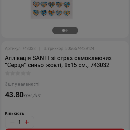
Артикул: 743032
Штрихкод: 5056574429124
Аплікація SANTI зі страз самоклеючих
"Серця" синьо-жовті, 9х15 см., 743032
3 шт у наявності
43.80
грн./шт
Кількість