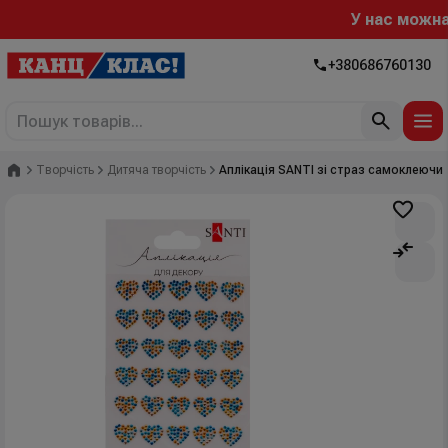
У нас можна р
+380686760130
Головна
Творчість
Дитяча творчість
Аплікація SANTI зі страз самоклеючих