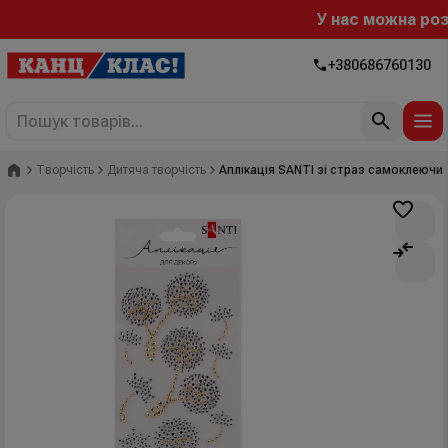
У нас можна розра
+380686760130
Головна
Творчість
Дитяча творчість
Аплікація SANTI зі страз самоклеючих