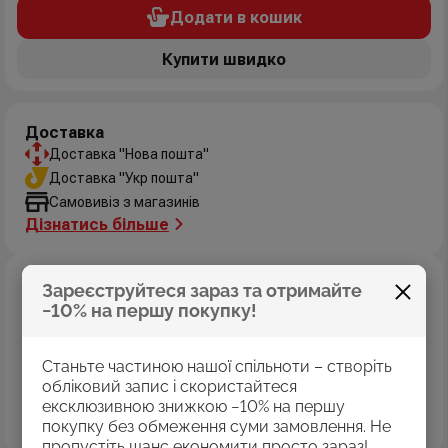
Додати в кошик
Купити швидко
Доставка
Доставка "Нова пошта"
Доставка "Укр пошта"
Самовивіз з магазинів
Дізнатись більше
Оплата
Зареєструйтеся зараз та отримайте
Оплата картками Visa
−10% на першу покупку!
MasterCard
Оплата коштами програми «Пакунок школяра»
Станьте частиною нашої спільноти – створіть
Накладений платіж
обліковий запис і скористайтеся
Безготівковий розрахунок
ексклюзивною знижкою −10% на першу
Дізнатись більше
покупку без обмеження суми замовлення. Не
пропустіть шанс економити просто зараз!