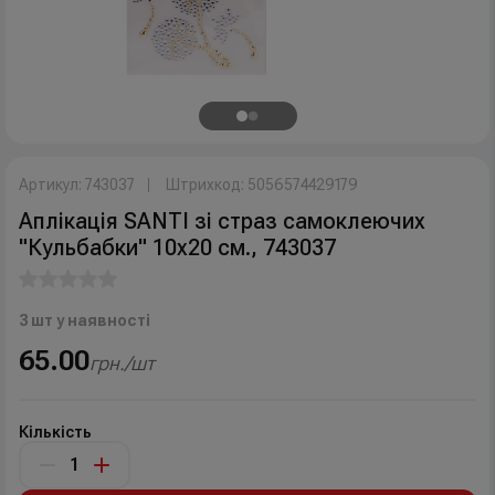
Артикул: 743037
Штрихкод: 5056574429179
Аплікація SANTI зі страз самоклеючих
"Кульбабки" 10х20 см., 743037
3 шт у наявності
65.00
грн./шт
Кількість