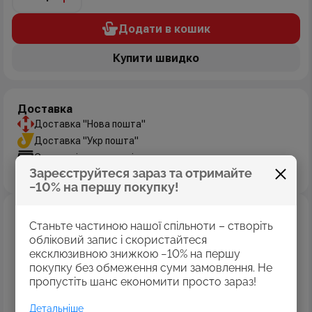
Додати в кошик
Купити швидко
Доставка
Доставка "Нова пошта"
Доставка "Укр пошта"
Самовивіз з магазинів
Зареєструйтеся зараз та отримайте
Дізнатись більше
−10% на першу покупку!
Оплата
Станьте частиною нашої спільноти – створіть
Оплата картками Visa
обліковий запис і скористайтеся
MasterCard
ексклюзивною знижкою −10% на першу
Оплата коштами програми «Пакунок школяра»
покупку без обмеження суми замовлення. Не
Накладений платіж
пропустіть шанс економити просто зараз!
Безготівковий розрахунок
Детальніше
Дізнатись більше