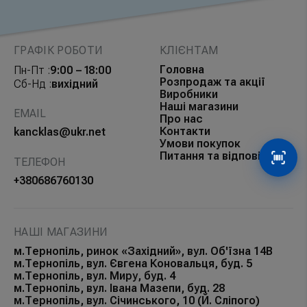
ГРАФІК РОБОТИ
КЛІЄНТАМ
Головна
Пн-Пт :
9:00 – 18:00
Розпродаж та акції
Сб-Нд :
вихідний
Виробники
Наші магазини
EMAIL
Про нас
Контакти
kancklas@ukr.net
Умови покупок
Питання та відповіді
ТЕЛЕФОН
Сканув
+380686760130
НАШІ МАГАЗИНИ
м.Тернопіль, ринок «Західний», вул. Об'їзна 14В
м.Тернопіль, вул. Євгена Коновальця, буд. 5
м.Тернопіль, вул. Миру, буд. 4
м.Тернопіль, вул. Івана Мазепи, буд. 28
м.Тернопіль, вул. Січинського, 10 (Й. Сліпого)