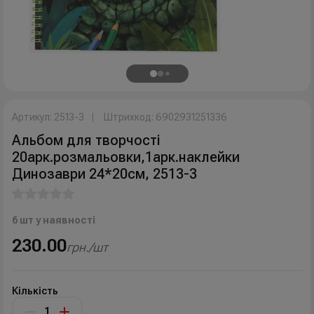
Артикул: 2513-3
Штрихкод: 6902931251336
Альбом для творчості
20арк.розмальовки,1арк.наклейки
Динозаври 24*20см, 2513-3
6 шт у наявності
230.00
грн./шт
Кількість