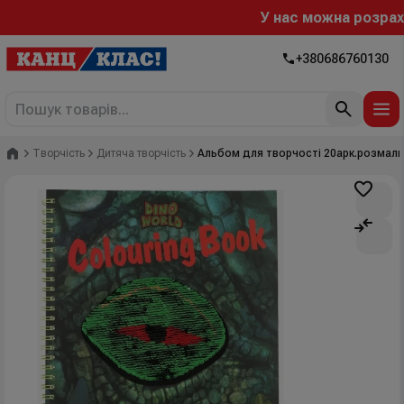
У нас можна розрахув
+380686760130
Головна
Творчість
Дитяча творчість
Альбом для творчості 20арк.розмаль