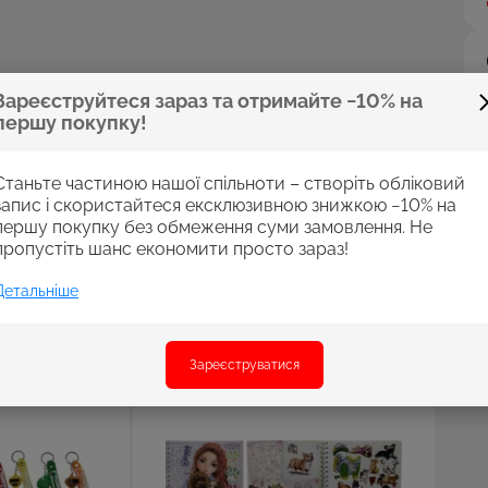
Зареєструйтеся зараз та отримайте −10% на
першу покупку!
Станьте частиною нашої спільноти – створіть обліковий
запис і скористайтеся ексклюзивною знижкою −10% на
першу покупку без обмеження суми замовлення. Не
пропустіть шанс економити просто зараз!
Детальніше
Зареєструватися