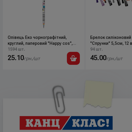
Олівець Еко чорнографітний,
Брелок силіконовий
круглий, паперовий "Happy cos",
"Спрунки" 5,5см, 12 
280550 YES
1594 шт.
94 шт.
25.10
45.00
грн./шт
грн./шт