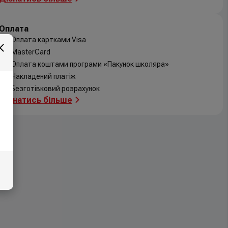
Оплата
Оплата картками Visa
MasterCard
Оплата коштами програми «Пакунок школяра»
Накладений платіж
Безготівковий розрахунок
Дізнатись більше