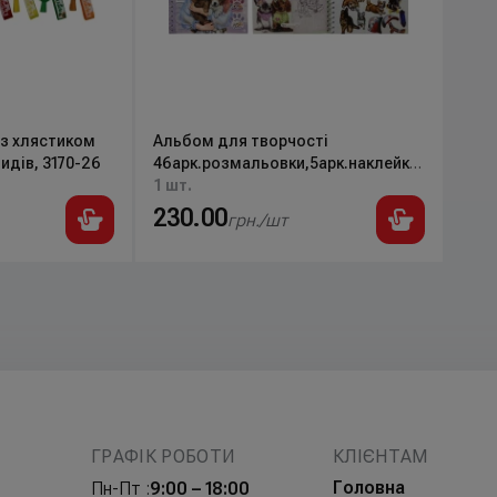
 з хлястиком
Альбом для творчості
видів, 3170-26
46арк.розмальовки,5арк.наклейки
Топ-модель із собачками
1 шт.
24*20,5см, 2560-1
230.00
грн./шт
ГРАФІК РОБОТИ
КЛІЄНТАМ
Головна
Пн-Пт :
9:00 – 18:00