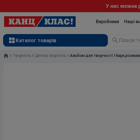
У нас можна р
Виробники
Наші м
Каталог товарів
Головна
Творчість
Дитяча творчість
Альбом для творчості 16арк.розмаль
Рюкзаки
Валізи
Канцтовари
Література та розвиток
Художні матеріали
Творчість
Товари для дітей
Сувенірна продукція