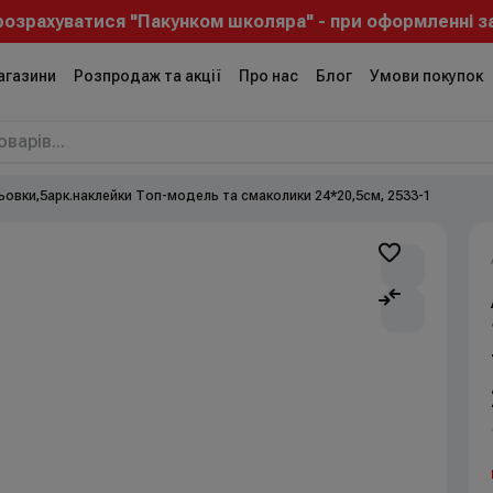
озрахуватися "Пакунком школяра" - при оформленні за
агазини
Розпродаж та акції
Про нас
Блог
Умови покупок
овки,5арк.наклейки Топ-модель та смаколики 24*20,5см, 2533-1