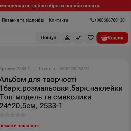
мовлення потрібно обрати онлайн оплату.
Питання та відповіді
Контакти
+380686760130
Пошук
Артикул: 2533-1
Штрихкод: 6902025253314
Альбом для творчості
16арк.розмальовки,5арк.наклейки
Топ-модель та смаколики
24*20,5см, 2533-1
немає в наявності