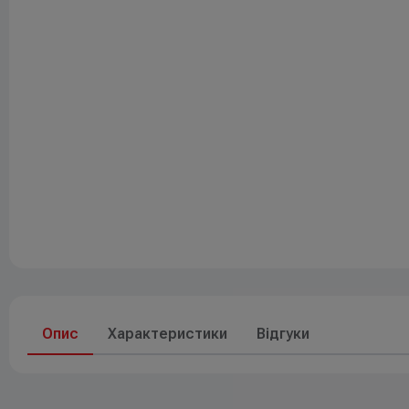
Друк
До свят
Елементи живлення
Опис
Характеристики
Відгуки