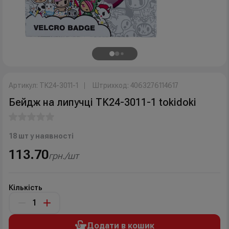
Артикул: TK24-3011-1
Штрихкод: 4063276114617
Бейдж на липучці TK24-3011-1 tokidoki
18 шт у наявності
113.70
грн./шт
Кількість
Додати в кошик