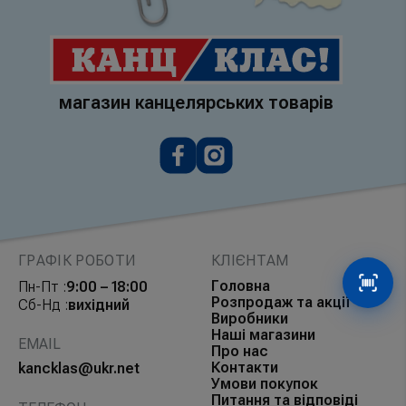
магазин канцелярських товарів
ГРАФІК РОБОТИ
КЛІЄНТАМ
Головна
Пн-Пт :
9:00 – 18:00
Сканув
Розпродаж та акції
Сб-Нд :
вихідний
Виробники
Наші магазини
EMAIL
Про нас
Контакти
kancklas@ukr.net
Умови покупок
Питання та відповіді