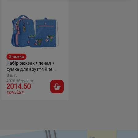
Знижки
Набір рюкзак + пенал +
сумка для взуття Kite
SET_TK24-531M tokidoki
3 шт.
4028.30
грн./шт
2014.50
грн./шт