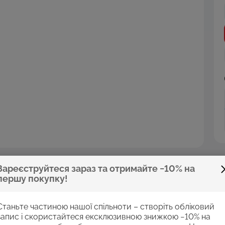
Зареєструйтеся зараз та отримайте −10% на
першу покупку!
 стилю. Це трендовий аксесуар, за допомогою якого можна
Станьте частиною нашої спільноти – створіть обліковий
денний стиль та проявити власну унікальність.
запис і скористайтеся ексклюзивною знижкою −10% на
изайн та приємну на дотик рельєфну фактуру. Надійно