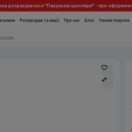
розрахуватися "Пакунком школяра" - при оформленні за
агазини
Розпродаж та акції
Про нас
Блог
Умови покупок