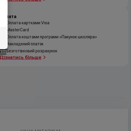
Оплата
Оплата картками Visa
MasterCard
Оплата коштами програми «Пакунок школяра»
Накладений платіж
Безготівковий розрахунок
Дізнатись більше