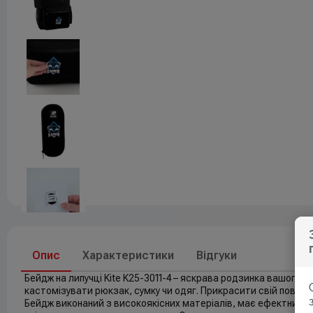
Друк
До свят
Елементи живлення
Опис
Характеристики
Відгуки
Бейдж на липучці Kite K25-3011-4 – яскрава родзинка вашого
кастомізувати рюкзак, сумку чи одяг. Прикрасити свій повсяк
Бейдж виконаний з високоякісних матеріалів, має ефектний д