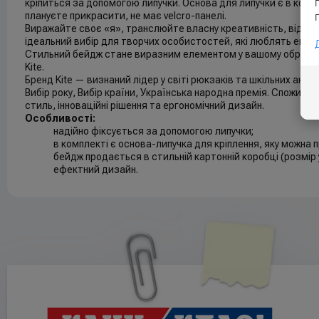
кріпиться за допомогою липучки. Основа для липучки є в компле
плануєте прикрасити, не має velcro-панелі.
Виражайте своє «я», транслюйте власну креативність, відчуй
ідеальний вибір для творчих особистостей, які люблять експ
Стильний бейдж стане виразним елементом у вашому образі.
Kite.
Бренд Kite — визнаний лідер у світі рюкзаків та шкільних акс
Вибір року, Вибір країни, Українська народна премія. Споживач
стиль, інноваційні рішення та ергономічний дизайн.
Особливості:
надійно фіксується за допомогою липучки;
в комплекті є основа-липучка для кріплення, яку можна п
бейдж продається в стильній картонній коробці (розмір 
ефектний дизайн.