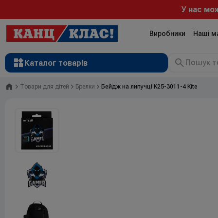
У нас можна 
Виробники
Наші м
Каталог товарів
Головна
Товари для дітей
Брелки
Бейдж на липучці K25-3011-4 Kite
Рюкзаки
Валізи
Канцтовари
Література та розвиток
Художні матеріали
Творчість
Товари для дітей
Сувенірна продукція