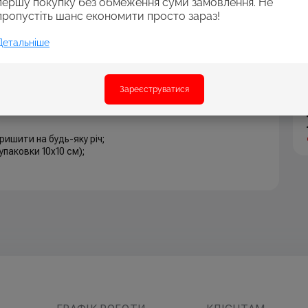
першу покупку без обмеження суми замовлення. Не
кті: її необхідно пришити, якщо обрана річ, яку ви
пропустіть шанс економити просто зараз!
те себе дизайнером, змінюючи бейджі під настрій. Це
ериментувати.
Детальніше
 Можна комбінувати з іншими бейджами та аксесуарами
есуарів, який щороку отримує найпрестижніші нагороди:
і та експерти ринку обирають Kite за бездоганну якість,
Зареєструватися
ришити на будь-яку річ;
упаковки 10х10 см);