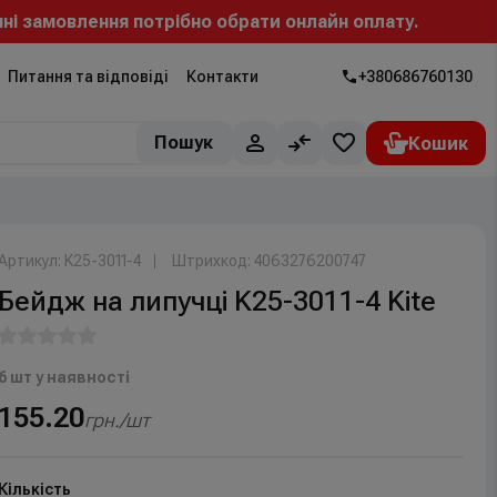
мовлення потрібно обрати онлайн оплату.
Питання та відповіді
Контакти
+380686760130
Пошук
Артикул: K25-3011-4
Штрихкод: 4063276200747
Бейдж на липучці K25-3011-4 Kite
6 шт у наявності
155.20
грн./шт
Кількість