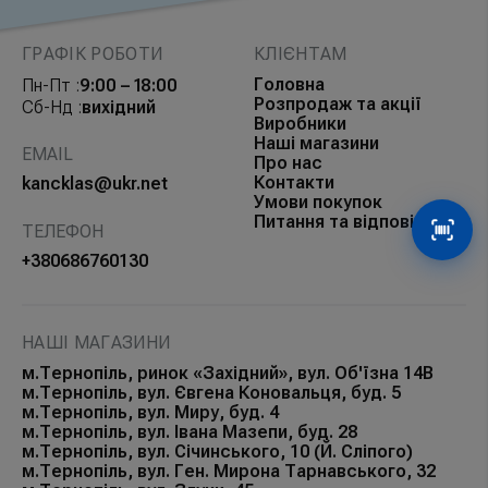
ГРАФІК РОБОТИ
КЛІЄНТАМ
Головна
Пн-Пт :
9:00 – 18:00
Розпродаж та акції
Сб-Нд :
вихідний
Виробники
Наші магазини
EMAIL
Про нас
Контакти
kancklas@ukr.net
Умови покупок
Питання та відповіді
ТЕЛЕФОН
Сканув
+380686760130
НАШІ МАГАЗИНИ
м.Тернопіль, ринок «Західний», вул. Об'їзна 14В
м.Тернопіль, вул. Євгена Коновальця, буд. 5
м.Тернопіль, вул. Миру, буд. 4
м.Тернопіль, вул. Івана Мазепи, буд. 28
м.Тернопіль, вул. Січинського, 10 (Й. Сліпого)
м.Тернопіль, вул. Ген. Мирона Тарнавського, 32