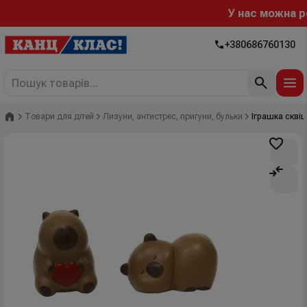
У нас можна роз
+380686760130
Головна
Товари для дітей
Лизуни, антистрес, пригуни, бульки
Іграшка скві