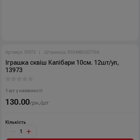
Артикул: 13973
Штрихкод: 8924485207766
Іграшка сквіш Капібари 10см. 12шт/уп,
13973
1 шт у наявності
130.00
грн./шт
Кількість