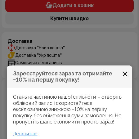
Додати в кошик
Купити швидко
Доставка
Доставка "Нова пошта"
Доставка "Укр пошта"
Самовивіз з магазинів
Дізнатись більше
Зареєструйтеся зараз та отримайте
−10% на першу покупку!
Оплата
Оплата картками Visa
Станьте частиною нашої спільноти – створіть
MasterCard
обліковий запис і скористайтеся
ексклюзивною знижкою −10% на першу
Оплата коштами програми «Пакунок школяра»
покупку без обмеження суми замовлення. Не
Накладений платіж
пропустіть шанс економити просто зараз!
Безготівковий розрахунок
Дізнатись більше
Детальніше