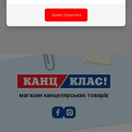
Зареєструватися
Опис
Відгуки
магазин канцелярських товарів