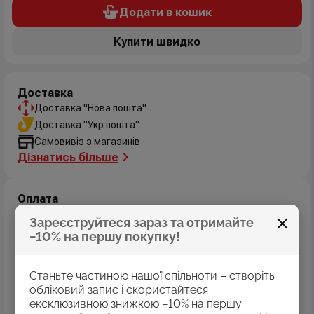
Додати в кошик
Купити швидко
Доставка
Доставка "Нова пошта"
Доставка "Укр пошта"
Самовивіз з магазинів
Дізнатись більше
Оплата
Оплата картками Visa
Зареєструйтеся зараз та отримайте
MasterCard
−10% на першу покупку!
Оплата коштами програми «Пакунок школяра»
Накладений платіж
Станьте частиною нашої спільноти – створіть
Безготівковий розрахунок
обліковий запис і скористайтеся
Дізнатись більше
ексклюзивною знижкою −10% на першу