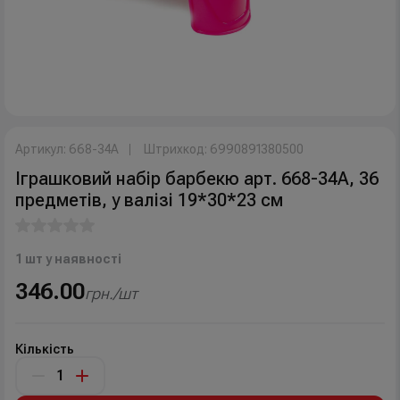
Артикул: 668-34А
Штрихкод: 6990891380500
Іграшковий набір барбекю арт. 668-34А, 36
предметів, у валізі 19*30*23 см
1 шт у наявності
346.00
грн./шт
Кількість