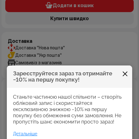
Додати в кошик
Купити швидко
Доставка
Доставка "Нова пошта"
Доставка "Укр пошта"
Самовивіз з магазинів
Дізнатись більше
Зареєструйтеся зараз та отримайте
−10% на першу покупку!
Оплата
Оплата картками Visa
Станьте частиною нашої спільноти – створіть
MasterCard
обліковий запис і скористайтеся
ексклюзивною знижкою −10% на першу
Оплата коштами програми «Пакунок школяра»
покупку без обмеження суми замовлення. Не
Накладений платіж
пропустіть шанс економити просто зараз!
Безготівковий розрахунок
Дізнатись більше
Детальніше