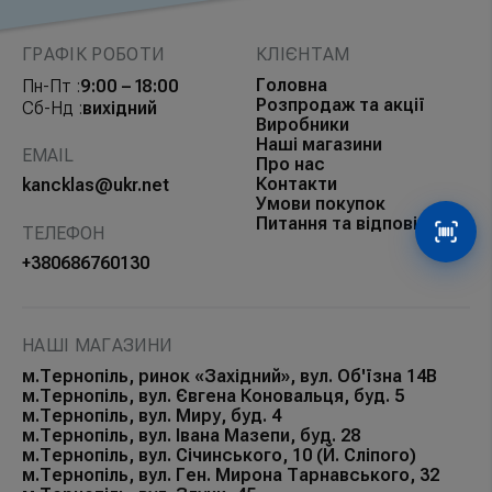
ГРАФІК РОБОТИ
КЛІЄНТАМ
Головна
Пн-Пт :
9:00 – 18:00
Розпродаж та акції
Сб-Нд :
вихідний
Виробники
Наші магазини
EMAIL
Про нас
Контакти
kancklas@ukr.net
Умови покупок
Питання та відповіді
ТЕЛЕФОН
Сканув
+380686760130
НАШІ МАГАЗИНИ
м.Тернопіль, ринок «Західний», вул. Об'їзна 14В
м.Тернопіль, вул. Євгена Коновальця, буд. 5
м.Тернопіль, вул. Миру, буд. 4
м.Тернопіль, вул. Івана Мазепи, буд. 28
м.Тернопіль, вул. Січинського, 10 (Й. Сліпого)
м.Тернопіль, вул. Ген. Мирона Тарнавського, 32