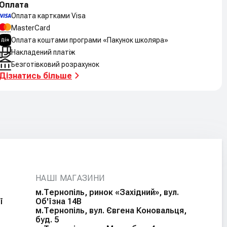
Оплата
Оплата картками Visa
MasterCard
Оплата коштами програми «Пакунок школяра»
Накладений платіж
Безготівковий розрахунок
Дізнатись більше
НАШІ МАГАЗИНИ
м.Тернопіль, ринок «Західний», вул.
ї
Об'їзна 14В
м.Тернопіль, вул. Євгена Коновальця,
буд. 5