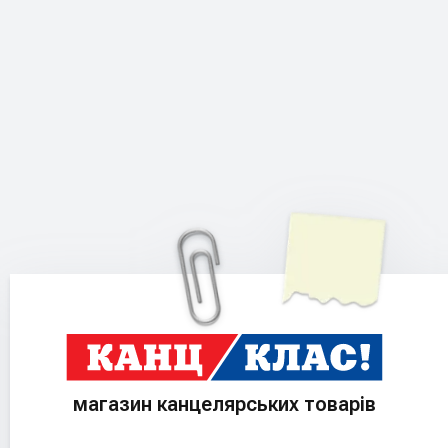
магазин канцелярських товарів