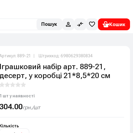
Пошук
Артикул: 889-21
Штрихкод: 6980629380834
Іграшковий набір арт. 889-21,
десерт, у коробці 21*8,5*20 см
1 шт у наявності
304.00
грн./шт
Кількість