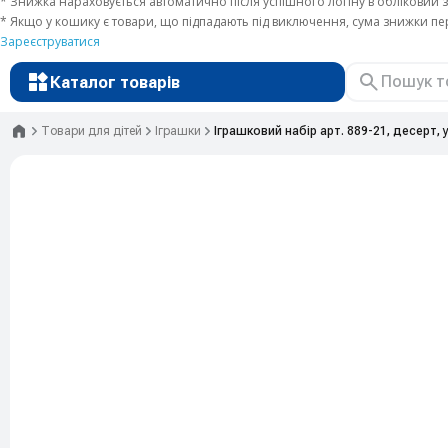
* Знижка нараховується автоматично після успішного логіну в обліковий з
* Якщо у кошику є товари, що підпадають під виключення, сума знижки п
Зареєструватися
Каталог товарів
Головна
Товари для дітей
Іграшки
Іграшковий набір арт. 889-21, десерт, 
Рюкзаки
Валізи
Канцтовари
Література та розвиток
Художні матеріали
Творчість
Товари для дітей
Сувенірна продукція
Друк