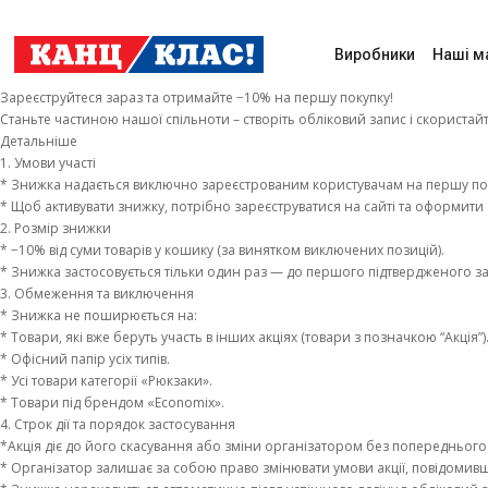
Виробники
Наші м
Зареєструйтеся зараз та отримайте −10% на першу покупку!
Станьте частиною нашої спільноти – створіть обліковий запис і скорист
Детальніше
1. Умови участі
* Знижка надається виключно зареєстрованим користувачам на першу поку
* Щоб активувати знижку, потрібно зареєструватися на сайті та оформити
2. Розмір знижки
* −10% від суми товарів у кошику (за винятком виключених позицій).
* Знижка застосовується тільки один раз — до першого підтвердженого з
3. Обмеження та виключення
* Знижка не поширюється на:
* Товари, які вже беруть участь в інших акціях (товари з позначкою “Акція”)
* Офісний папір усіх типів.
* Усі товари категорії «Рюкзаки».
* Товари під брендом «Economix».
4. Строк дії та порядок застосування
*Акція діє до його скасування або зміни організатором без попередньог
* Організатор залишає за собою право змінювати умови акції, повідомивши