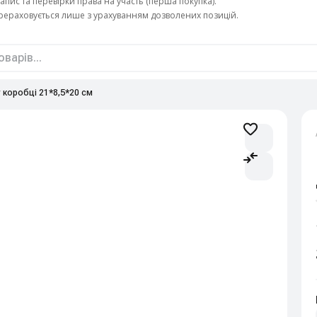
апис та перевірки права на участь (перша покупка).
ерераховується лише з урахуванням дозволених позицій.
у коробці 21*8,5*20 см