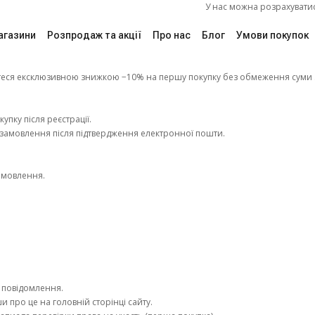
У нас можна розрахуватися "Пакунком
агазини
Розпродаж та акції
Про нас
Блог
Умови покупок
айтеся ексклюзивною знижкою −10% на першу покупку без обмеження суми 
пку після реєстрації.
 замовлення після підтвердження електронної пошти.
амовлення.
.
о повідомлення.
 про це на головній сторінці сайту.