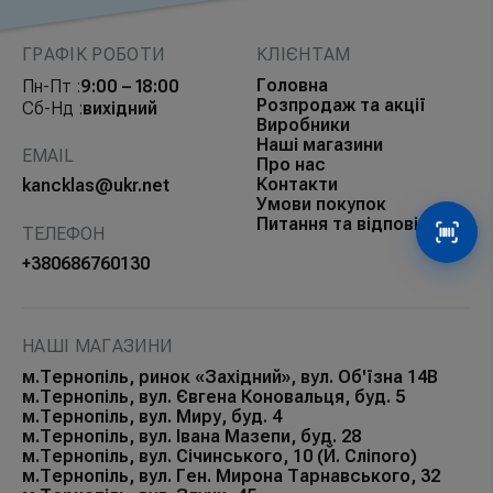
ГРАФІК РОБОТИ
КЛІЄНТАМ
Головна
Пн-Пт :
9:00 – 18:00
Розпродаж та акції
Сб-Нд :
вихідний
Виробники
Наші магазини
EMAIL
Про нас
Контакти
kancklas@ukr.net
Умови покупок
Питання та відповіді
ТЕЛЕФОН
Сканув
+380686760130
НАШІ МАГАЗИНИ
м.Тернопіль, ринок «Західний», вул. Об'їзна 14В
м.Тернопіль, вул. Євгена Коновальця, буд. 5
м.Тернопіль, вул. Миру, буд. 4
м.Тернопіль, вул. Івана Мазепи, буд. 28
м.Тернопіль, вул. Січинського, 10 (Й. Сліпого)
м.Тернопіль, вул. Ген. Мирона Тарнавського, 32