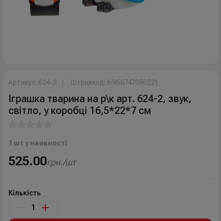
Артикул: 624-2
Штрихкод: 6966747080221
Іграшка тварина на р\к арт. 624-2, звук,
світло, у коробці 16,5*22*7 см
1 шт у наявності
525.00
грн./шт
Кількість