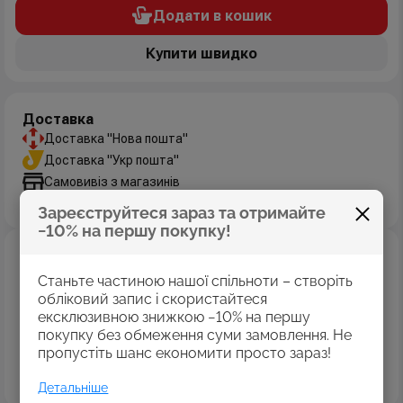
Додати в кошик
Купити швидко
Доставка
Доставка "Нова пошта"
Доставка "Укр пошта"
Самовивіз з магазинів
Дізнатись більше
Зареєструйтеся зараз та отримайте
−10% на першу покупку!
Оплата
Оплата картками Visa
Станьте частиною нашої спільноти – створіть
MasterCard
обліковий запис і скористайтеся
ексклюзивною знижкою −10% на першу
Оплата коштами програми «Пакунок школяра»
покупку без обмеження суми замовлення. Не
Накладений платіж
пропустіть шанс економити просто зараз!
Безготівковий розрахунок
Дізнатись більше
Детальніше