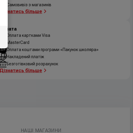
Самовивіз з магазинів
Дізнатись більше
Оплата
Оплата картками Visa
MasterCard
Оплата коштами програми «Пакунок школяра»
Накладений платіж
Безготівковий розрахунок
Дізнатись більше
НАШІ МАГАЗИНИ