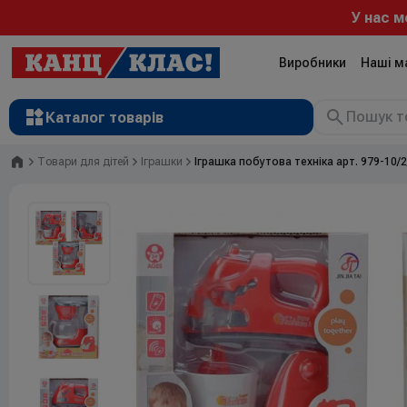
У нас можна 
Виробники
Наші м
Каталог товарів
Головна
Товари для дітей
Іграшки
Іграшка побутова техніка арт. 979-10/2/
Рюкзаки
Валізи
Канцтовари
Література та розвиток
Художні матеріали
Творчість
Товари для дітей
Сувенірна продукція