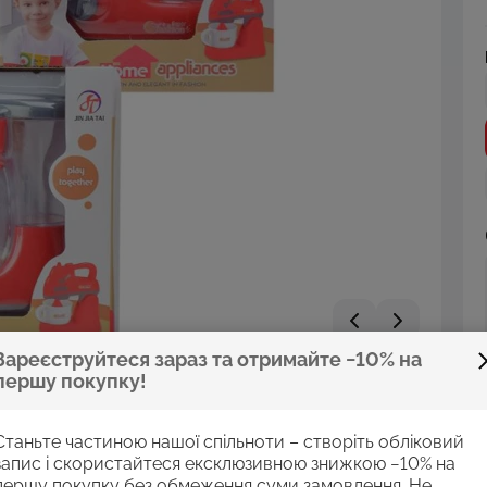
Зареєструйтеся зараз та отримайте −10% на
першу покупку!
Станьте частиною нашої спільноти – створіть обліковий
запис і скористайтеся ексклюзивною знижкою −10% на
першу покупку без обмеження суми замовлення. Не