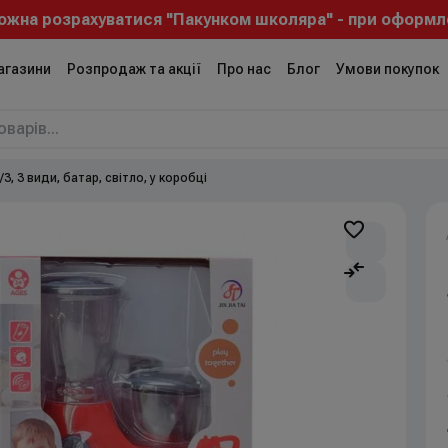
розрахуватися "Пакунком школяра" - при оформленні з
агазини
Розпродаж та акції
Про нас
Блог
Умови покупок
3, 3 види, батар, світло, у коробці