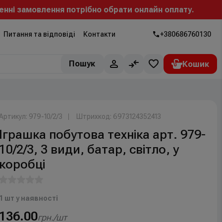
амовлення потрібно обрати онлайн оплату.
Питання та відповіді
Контакти
+380686760130
Пошук
Артикул: 979-10/2/3
Штрихкод: 6973124352413
Іграшка побутова техніка арт. 979-
10/2/3, 3 види, батар, світло, у
коробці
1 шт у наявності
136.00
грн./шт