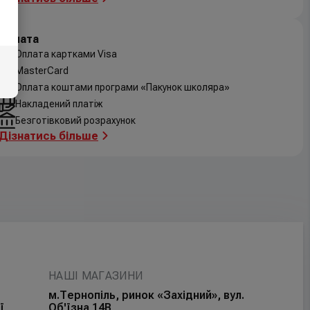
Оплата
Оплата картками Visa
MasterCard
Оплата коштами програми «Пакунок школяра»
Накладений платіж
Безготівковий розрахунок
Дізнатись більше
НАШІ МАГАЗИНИ
м.Тернопіль, ринок «Західний», вул.
ї
Об'їзна 14В