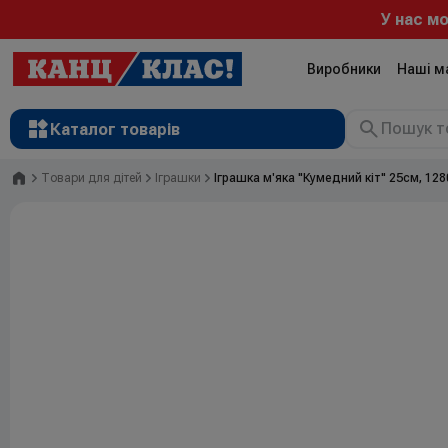
У нас можна 
Виробники
Наші м
Каталог товарів
Головна
Товари для дітей
Іграшки
Іграшка м'яка "Кумедний кіт" 25см, 12
Рюкзаки
Валізи
Канцтовари
Література та розвиток
Художні матеріали
Творчість
Товари для дітей
Сувенірна продукція