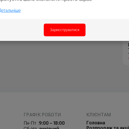
Детальніше
Зареєструватися
ГРАФІК РОБОТИ
КЛІЄНТАМ
Головна
Пн-Пт :
9:00 – 18:00
Розпродаж та акці
Сб-Нд :
вихідний