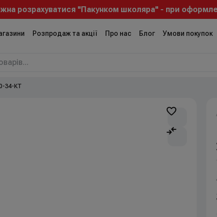
розрахуватися "Пакунком школяра" - при оформленні з
агазини
Розпродаж та акції
Про нас
Блог
Умови покупок
80-34-КТ