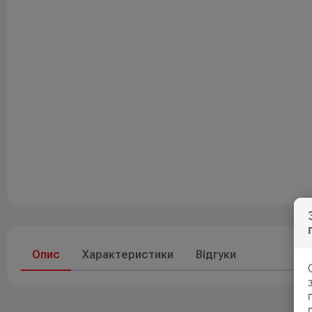
Друк
До свят
Елементи живлення
Опис
Характеристики
Відгуки