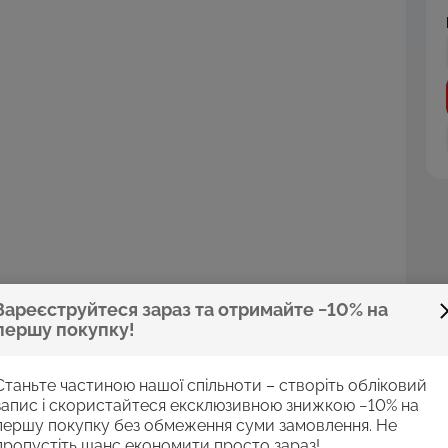
Зареєструйтеся зараз та отримайте −10% на
першу покупку!
Станьте частиною нашої спільноти – створіть обліковий
запис і скористайтеся ексклюзивною знижкою −10% на
першу покупку без обмеження суми замовлення. Не
пропустіть шанс економити просто зараз!