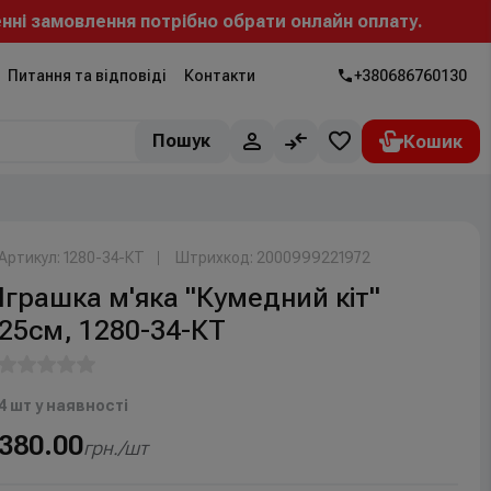
амовлення потрібно обрати онлайн оплату.
Питання та відповіді
Контакти
+380686760130
Пошук
Артикул: 1280-34-КТ
Штрихкод: 2000999221972
Іграшка м'яка "Кумедний кіт"
25см, 1280-34-КТ
4 шт у наявності
380.00
грн./шт