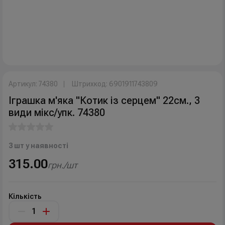
Артикул: 74380
Штрихкод: 6901911743809
Іграшка м'яка "Котик із серцем" 22см., 3
види мікс/упк. 74380
3 шт у наявності
315.00
грн./шт
Кількість