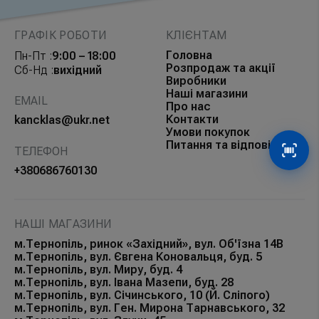
ГРАФІК РОБОТИ
КЛІЄНТАМ
Головна
Пн-Пт :
9:00 – 18:00
Розпродаж та акції
Сб-Нд :
вихідний
Виробники
Наші магазини
EMAIL
Про нас
Контакти
kancklas@ukr.net
Умови покупок
Питання та відповіді
ТЕЛЕФОН
Сканув
+380686760130
НАШІ МАГАЗИНИ
м.Тернопіль, ринок «Західний», вул. Об'їзна 14В
м.Тернопіль, вул. Євгена Коновальця, буд. 5
м.Тернопіль, вул. Миру, буд. 4
м.Тернопіль, вул. Івана Мазепи, буд. 28
м.Тернопіль, вул. Січинського, 10 (Й. Сліпого)
м.Тернопіль, вул. Ген. Мирона Тарнавського, 32