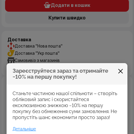
Додати в кошик
Купити швидко
Доставка
Доставка "Нова пошта"
Доставка "Укр пошта"
Самовивіз з магазинів
Дізнатись більше
Зареєструйтеся зараз та отримайте
−10% на першу покупку!
Оплата
Оплата картками Visa
Станьте частиною нашої спільноти – створіть
MasterCard
обліковий запис і скористайтеся
ексклюзивною знижкою −10% на першу
Оплата коштами програми «Пакунок школяра»
покупку без обмеження суми замовлення. Не
Накладений платіж
пропустіть шанс економити просто зараз!
Безготівковий розрахунок
Дізнатись більше
Детальніше