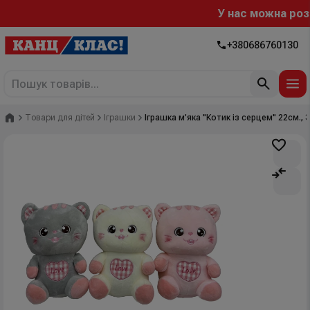
У нас можна розра
+380686760130
Головна
Товари для дітей
Іграшки
Іграшка м'яка "Котик із серцем" 22см., 3