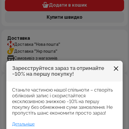
Додати в кошик
Купити швидко
Доставка
Доставка "Нова пошта"
Доставка "Укр пошта"
Самовивіз з магазинів
Дізнатись більше
Зареєструйтеся зараз та отримайте
−10% на першу покупку!
Оплата
Оплата картками Visa
Станьте частиною нашої спільноти – створіть
MasterCard
обліковий запис і скористайтеся
ексклюзивною знижкою −10% на першу
Оплата коштами програми «Пакунок школяра»
покупку без обмеження суми замовлення. Не
Накладений платіж
пропустіть шанс економити просто зараз!
Безготівковий розрахунок
Дізнатись більше
Детальніше