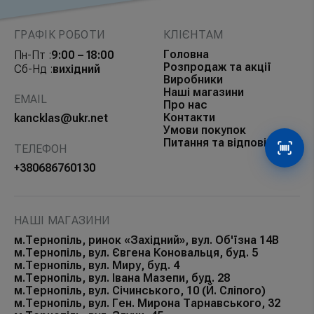
ГРАФІК РОБОТИ
КЛІЄНТАМ
Головна
Пн-Пт :
9:00 – 18:00
Розпродаж та акції
Сб-Нд :
вихідний
Виробники
Наші магазини
EMAIL
Про нас
Контакти
kancklas@ukr.net
Умови покупок
Питання та відповіді
ТЕЛЕФОН
Сканув
+380686760130
НАШІ МАГАЗИНИ
м.Тернопіль, ринок «Західний», вул. Об'їзна 14В
м.Тернопіль, вул. Євгена Коновальця, буд. 5
м.Тернопіль, вул. Миру, буд. 4
м.Тернопіль, вул. Івана Мазепи, буд. 28
м.Тернопіль, вул. Січинського, 10 (Й. Сліпого)
м.Тернопіль, вул. Ген. Мирона Тарнавського, 32