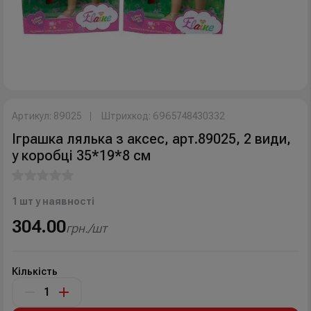
Артикул: 89025
Штрихкод: 6965748430332
Іграшка лялька з аксес, арт.89025, 2 види,
у коробці 35*19*8 см
1 шт у наявності
304.00
грн./шт
Кількість