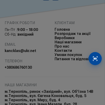
ГРАФІК РОБОТИ
КЛІЄНТАМ
Головна
Пн-Пт :
9:00 – 18:00
Розпродаж та акції
Сб-Нд :
вихідний
Виробники
Наші магазини
EMAIL
Про нас
Контакти
kancklas@ukr.net
Умови покупок
Питання та відповіді
Сканув
ТЕЛЕФОН
+380686760130
НАШІ МАГАЗИНИ
м.Тернопіль, ринок «Західний», вул. Об'їзна 14В
м.Тернопіль, вул. Євгена Коновальця, буд. 5
м.Тернопіль, вул. Миру, буд. 4
м.Тернопіль, вул. Івана Мазепи, буд. 28