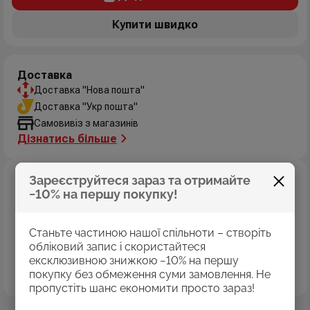
Купити швидко
Доставка
Доставка "Нова пошта"
Доставка "Укр пошта"
Самовивіз з магазинів
Дізнатись більше
Зареєструйтеся зараз та отримайте
Оплата
−10% на першу покупку!
Оплата картками Visa
MasterCard
Оплата коштами програми «Пакунок школяра»
Станьте частиною нашої спільноти – створіть
Накладений платіж
обліковий запис і скористайтеся
ексклюзивною знижкою −10% на першу
Безготівковий розрахунок
покупку без обмеження суми замовлення. Не
Дізнатись більше
пропустіть шанс економити просто зараз!