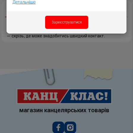
Детальніше
Опис
Характеристики
Відгуки
Автовізитка — must-have аксесуар для будь-якого
Зареєструватися
водія.
Корисна у дворі, на парковці торгового центру або біля офісу
— скрізь, де може знадобитись швидкий контакт.
магазин канцелярських товарів