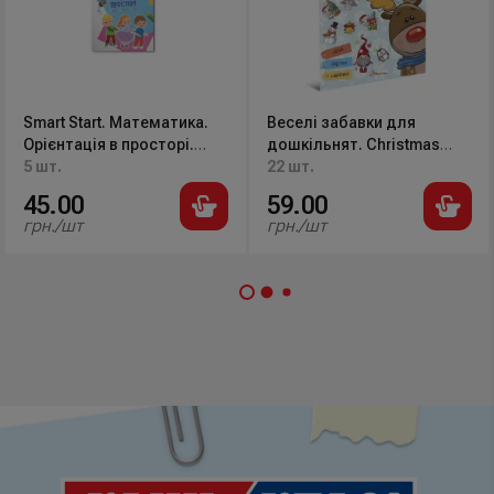
Smart Start. Математика.
Веселі забавки для
Орієнтація в просторі.
дошкільнят. Christmas
Увага, пам'ять, уява. 18 с.
5 шт.
sticker book. Колядки.
22 шт.
Кристал Бук
Талант
45.00
59.00
грн./шт
грн./шт