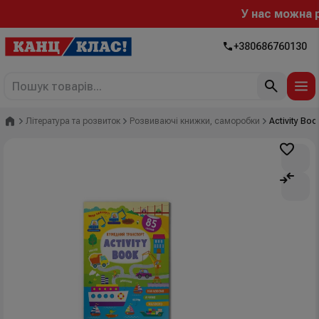
У нас можна роз
+380686760130
Головна
Література та розвиток
Розвиваючі книжки, саморобки
Activity Bo