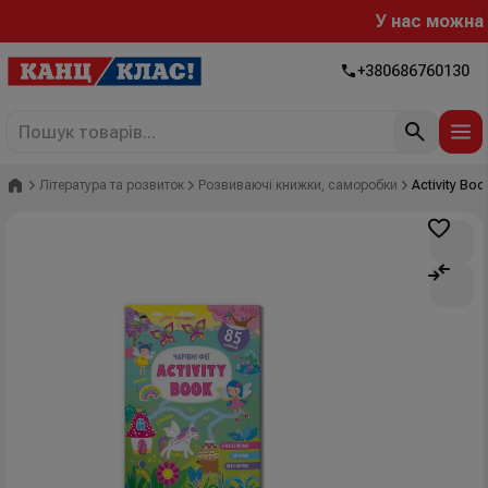
У нас можна ро
+380686760130
Головна
Література та розвиток
Розвиваючі книжки, саморобки
Activity Boo