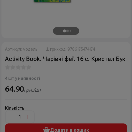
Артикул: модель
Штрихкод: 9786175474174
Activity Book. Чарівні феї. 16 с. Кристал Бук
4 шт у наявності
64.90
грн./шт
Кількість
Додати в кошик