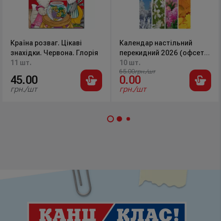
Країна розваг. Цікаві
Календар настільний
знахідки. Червона. Глорія
перекидний 2026 (офсет
11 шт.
60г/м2) BM.2104
10 шт.
65.00
грн./шт
45.00
0.00
грн./шт
грн./шт