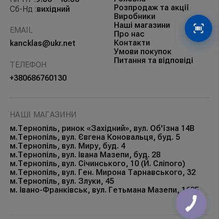
Розпродаж та акції
Сб-Нд :
вихідний
Виробники
Наші магазини
EMAIL
Сканув
Про нас
Контакти
kancklas@ukr.net
Умови покупок
Питання та відповіді
ТЕЛЕФОН
+380686760130
НАШІ МАГАЗИНИ
м.Тернопіль, ринок «Західний», вул. Об'їзна 14В
м.Тернопіль, вул. Євгена Коновальця, буд. 5
м.Тернопіль, вул. Миру, буд. 4
м.Тернопіль, вул. Івана Мазепи, буд. 28
м.Тернопіль, вул. Січинського, 10 (Й. Сліпого)
м.Тернопіль, вул. Ген. Мирона Тарнавського, 32
м.Тернопіль, вул. Злуки, 45
м. Івано-Франківськ, вул. Гетьмана Мазепи, 168Б
КНОПКА
ЗВ'ЯЗКУ