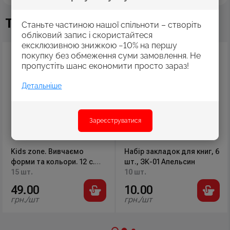
Також купують
Станьте частиною нашої спільноти – створіть
обліковий запис і скористайтеся
ексклюзивною знижкою −10% на першу
покупку без обмеження суми замовлення. Не
пропустіть шанс економити просто зараз!
Детальніше
Зареєструватися
Kids zone. Вивчаємо
Набір закладок для книг, 6
форми та кольори. 12 с.
шт., ЗК-01 Апельсин
Талант
15 шт.
10 шт.
49.00
10.00
грн./шт
грн./шт