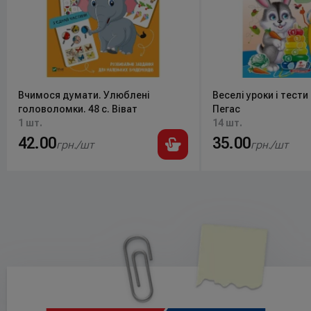
Вчимося думати. Улюблені
Веселі уроки і тести 
головоломки. 48 с. Віват
Пегас
1 шт.
14 шт.
42.00
35.00
грн./шт
грн./шт