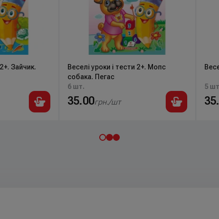
2+. Зайчик.
Веселі уроки і тести 2+. Мопс
Весе
собака. Пегас
6 шт.
5 шт
35.00
35
грн./шт