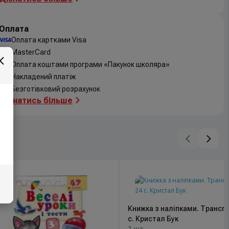
Оплата
Оплата картками Visa
MasterCard
Оплата коштами програми «Пакунок школяра»
Накладений платіж
Безготівковий розрахунок
Дізнатись більше
Книжка з наліпками. Транспо
с. Кристал Бук