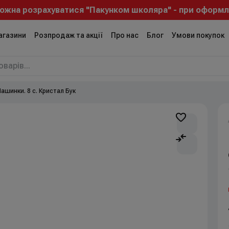
жна розрахуватися "Пакунком школяра" - при оформлен
агазини
Розпродаж та акції
Про нас
Блог
Умови покупок
ашинки. 8 с. Кристал Бук