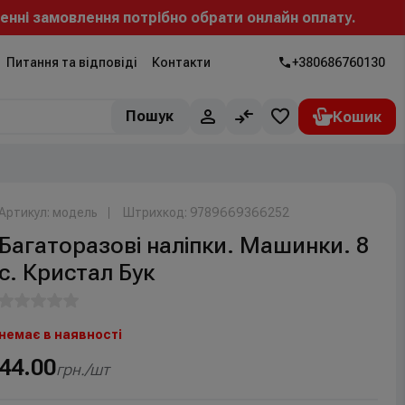
ні замовлення потрібно обрати онлайн оплату.
Питання та відповіді
Контакти
+380686760130
Пошук
Артикул: модель
Штрихкод: 9789669366252
Багаторазовi налiпки. Машинки. 8
с. Кристал Бук
немає в наявності
44.00
грн./шт