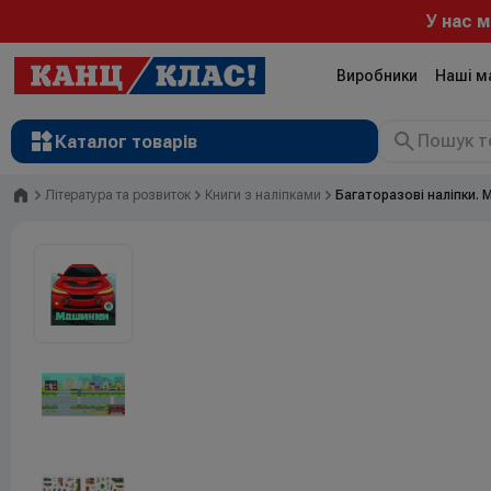
У нас мо
Виробники
Наші м
Каталог товарів
Головна
Література та розвиток
Книги з наліпками
Багаторазовi налiпки. М
Рюкзаки
Валізи
Канцтовари
Література та розвиток
Художні матеріали
Творчість
Товари для дітей
Сувенірна продукція