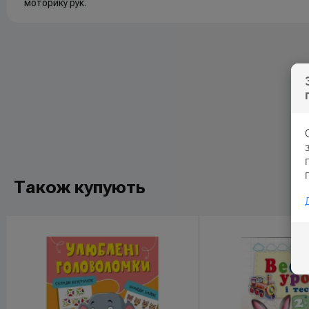
моторику рук.
Також купують