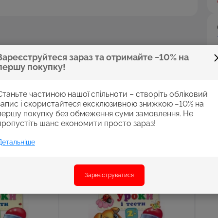
Зареєструйтеся зараз та отримайте −10% на
першу покупку!
Станьте частиною нашої спільноти – створіть обліковий
запис і скористайтеся ексклюзивною знижкою −10% на
першу покупку без обмеження суми замовлення. Не
пропустіть шанс економити просто зараз!
Детальніше
Зареєструватися