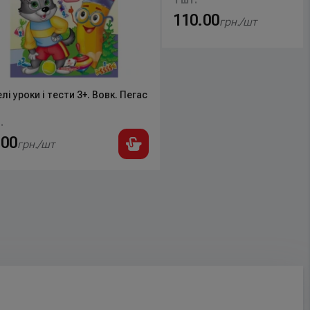
1 шт.
110.00
грн./шт
лі уроки і тести 3+. Вовк. Пегас
.
.00
грн./шт