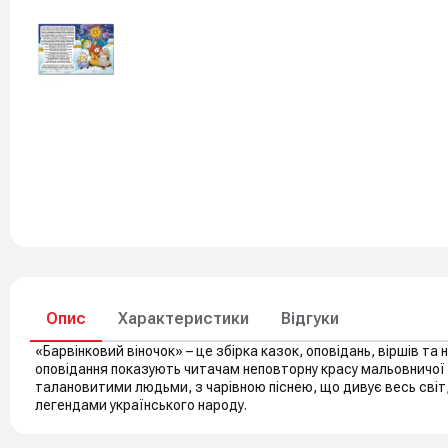
До свят
Елементи живлення
Опис
Характеристики
Відгуки
«Барвінковий віночок» – це збірка казок, оповідань, віршів та
оповідання показують читачам неповторну красу мальовничої 
талановитими людьми, з чарівною піснею, що дивує весь сві
легендами українського народу.