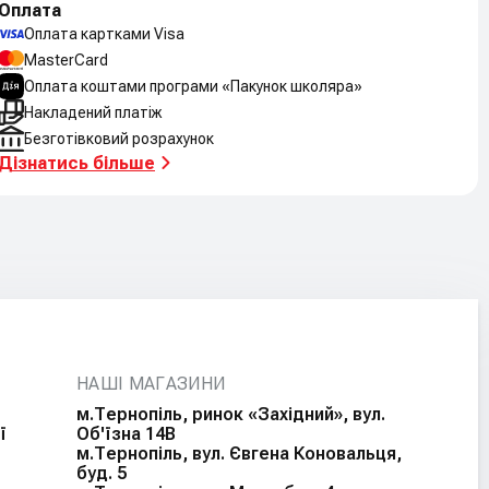
Оплата
Оплата картками Visa
MasterCard
Оплата коштами програми «Пакунок школяра»
Накладений платіж
Безготівковий розрахунок
Дізнатись більше
НАШІ МАГАЗИНИ
м.Тернопіль, ринок «Західний», вул.
ї
Об'їзна 14В
м.Тернопіль, вул. Євгена Коновальця,
буд. 5