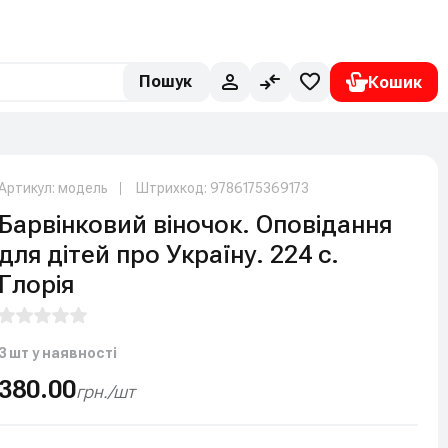
Пошук
Артикул: модель
Штрихкод: 9786175369173
Барвінковий віночок. Оповідання
для дітей про Україну. 224 с.
Глорія
3 шт у наявності
380.00
грн./шт