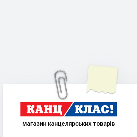
магазин канцелярських товарів