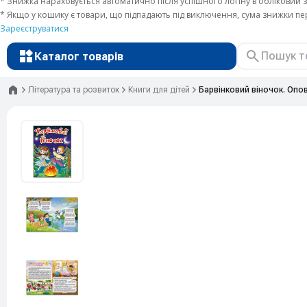
* Знижка нараховується автоматично після успішного логіну в обліковий з
* Якщо у кошику є товари, що підпадають під виключення, сума знижки п
Зареєструватися
Каталог товарів
Головна
Література та розвиток
Книги для дітей
Барвінковий віночок. Опов
Рюкзаки
Валізи
Канцтовари
Література та розвиток
Художні матеріали
Творчість
Товари для дітей
Сувенірна продукція
Друк