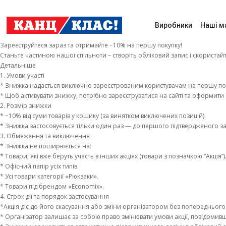
Виробники
Наші м
Зареєструйтеся зараз та отримайте −10% на першу покупку!
Станьте частиною нашої спільноти – створіть обліковий запис і скорист
Детальніше
1. Умови участі
* Знижка надається виключно зареєстрованим користувачам на першу поку
* Щоб активувати знижку, потрібно зареєструватися на сайті та оформити
2. Розмір знижки
* −10% від суми товарів у кошику (за винятком виключених позицій).
* Знижка застосовується тільки один раз — до першого підтвердженого з
3. Обмеження та виключення
* Знижка не поширюється на:
* Товари, які вже беруть участь в інших акціях (товари з позначкою “Акція”)
* Офісний папір усіх типів.
* Усі товари категорії «Рюкзаки».
* Товари під брендом «Economix».
4. Строк дії та порядок застосування
*Акція діє до його скасування або зміни організатором без попередньог
* Організатор залишає за собою право змінювати умови акції, повідомивши