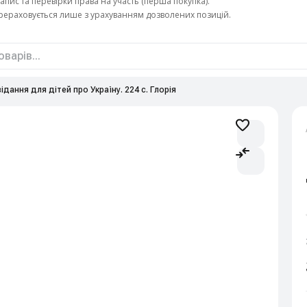
апис та перевірки права на участь (перша покупка).
ерераховується лише з урахуванням дозволених позицій.
ідання для дітей про Україну. 224 с. Глорія