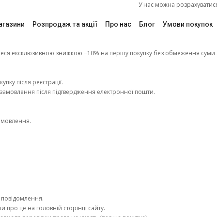
У нас можна розрахуватися "Пакунком ш
агазини
Розпродаж та акції
Про нас
Блог
Умови покупок
айтеся ексклюзивною знижкою −10% на першу покупку без обмеження суми 
пку після реєстрації.
 замовлення після підтвердження електронної пошти.
амовлення.
.
о повідомлення.
 про це на головній сторінці сайту.