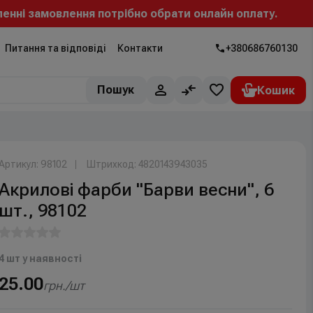
нні замовлення потрібно обрати онлайн оплату.
Питання та відповіді
Контакти
+380686760130
Пошук
Артикул: 98102
Штрихкод: 4820143943035
Акриловi фарби "Барви весни", 6
шт., 98102
4 шт у наявності
25.00
грн./шт