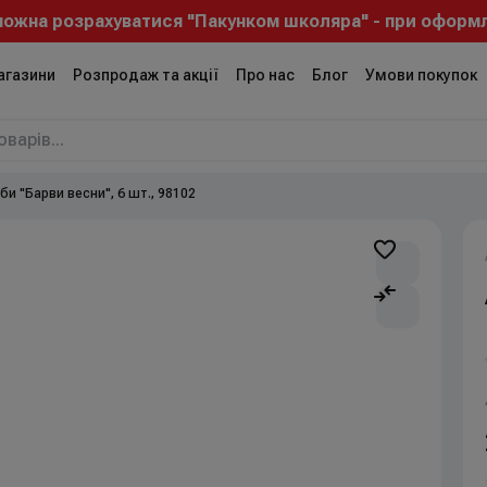
ожна розрахуватися "Пакунком школяра" - при оформле
агазини
Розпродаж та акції
Про нас
Блог
Умови покупок
би "Барви весни", 6 шт., 98102