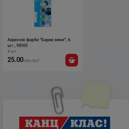
Акриловi фарби "Барви зими", 6
шт., 98105
6 шт.
25.00
грн./шт