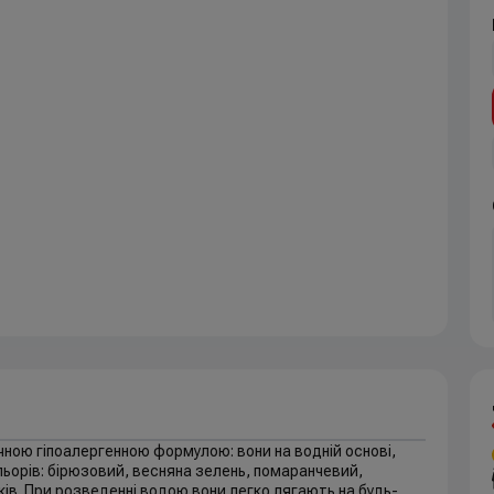
чною гіпоалергенною формулою: вони на водній основі,
кольорів: бірюзовий, весняна зелень, помаранчевий,
ів. При розведенні водою вони легко лягають на будь-