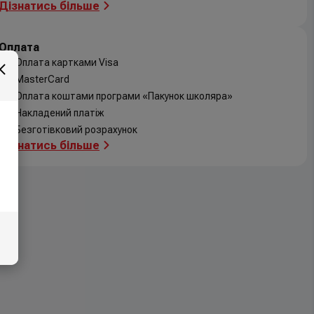
Дізнатись більше
Оплата
Оплата картками Visa
MasterCard
Оплата коштами програми «Пакунок школяра»
Накладений платіж
Безготівковий розрахунок
Дізнатись більше