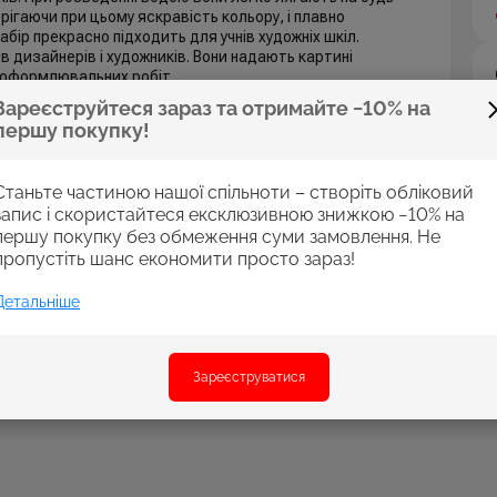
ігаючи при цьому яскравість кольору, і плавно
бір прекрасно підходить для учнів художніх шкіл.
в дизайнерів і художників. Вони надають картині
в оформлювальних робіт.
Зареєструйтеся зараз та отримайте −10% на
першу покупку!
Станьте частиною нашої спільноти – створіть обліковий
запис і скористайтеся ексклюзивною знижкою −10% на
першу покупку без обмеження суми замовлення. Не
пропустіть шанс економити просто зараз!
Детальніше
Зареєструватися