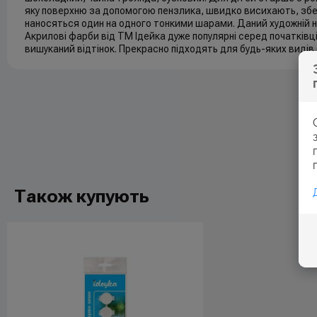
яку поверхню за допомогою пензлика, швидко висихають, збер
наносяться один на одного тонкими шарами. Даний художній на
Акрилові фарби від ТМ Ідейка дуже популярні серед початківці
вишуканий відтінок. Прекрасно підходять для будь-яких виді
Також купують