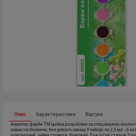
Друк
До свят
Елементи живлення
Опис
Характеристики
Відгуки
Акрилові фарби ТМ Ідейка розроблені за спеціальною екологі
повністю безпечні, без різкого запаху.У наборі: по 2,5 мл - 6 
шоколадний, чайна троянда, бузковий. Для дітей старше 3 рок