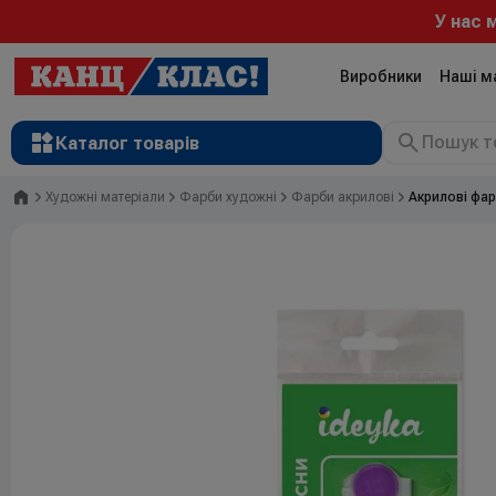
У нас м
Виробники
Наші м
Каталог товарів
Головна
Художні матеріали
Фарби художні
Фарби акрилові
Акриловi фар
Рюкзаки
Валізи
Канцтовари
Література та розвиток
Художні матеріали
Творчість
Товари для дітей
Сувенірна продукція