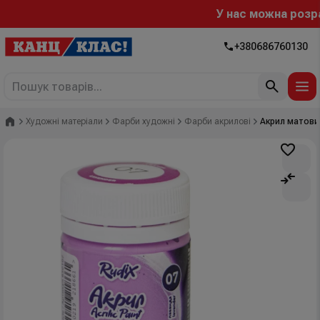
У нас можна розраху
+380686760130
Головна
Художні матеріали
Фарби художні
Фарби акрилові
Акрил матовий