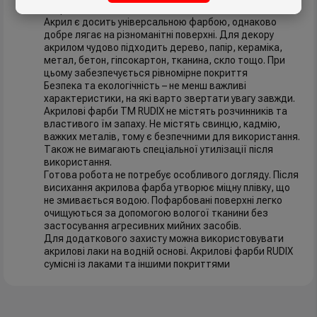
що робить її ще й економічною.
Акрил є досить універсальною фарбою, однаково
добре лягає на різноманітні поверхні. Для декору
акрилом чудово підходить дерево, папір, кераміка,
метал, бетон, гіпсокартон, тканина, скло тощо. При
цьому забезпечується рівномірне покриття
Безпека та екологічність – не менш важливі
характеристики, на які варто звертати увагу завжди.
Акрилові фарби ТМ RUDIX не містять розчинників та
властивого їм запаху. Не містять свинцю, кадмію,
важких металів, тому є безпечними для використання.
Також не вимагають спеціальної утилізації після
використання.
Готова робота не потребує особливого догляду. Після
висихання акрилова фарба утворює міцну плівку, що
не змивається водою. Пофарбовані поверхні легко
очищуються за допомогою вологої тканини без
застосування агресивних мийних засобів.
Для додаткового захисту можна використовувати
акрилові лаки на водній основі. Акрилові фарби RUDIX
сумісні із лаками та іншими покриттями