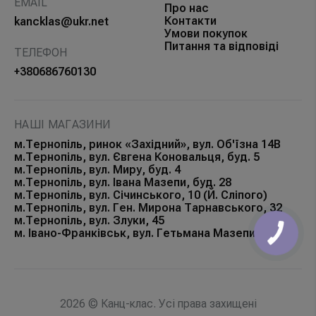
EMAIL
Про нас
Контакти
kancklas@ukr.net
Умови покупок
Питання та відповіді
ТЕЛЕФОН
+380686760130
НАШІ МАГАЗИНИ
м.Тернопіль, ринок «Західний», вул. Об'їзна 14В
м.Тернопіль, вул. Євгена Коновальця, буд. 5
м.Тернопіль, вул. Миру, буд. 4
м.Тернопіль, вул. Івана Мазепи, буд. 28
м.Тернопіль, вул. Січинського, 10 (Й. Сліпого)
м.Тернопіль, вул. Ген. Мирона Тарнавського, 32
м.Тернопіль, вул. Злуки, 45
м. Івано-Франківськ, вул. Гетьмана Мазепи, 168Б
КНОПКА
ЗВ'ЯЗКУ
2026 © Канц-клас. Усі права захищені