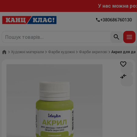
У нас можна розра
+380686760130
Головна
Художні матеріали
Фарби художні
Фарби акрилові
Акрил для дек