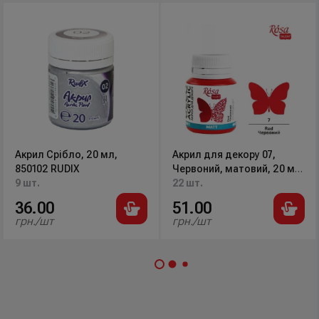
Акрил Срібло, 20 мл,
Акрил для декору 07,
850102 RUDIX
Червоний, матовий, 20 мл,
9 шт.
ROSA Talent
22 шт.
36.00
51.00
грн./шт
грн./шт