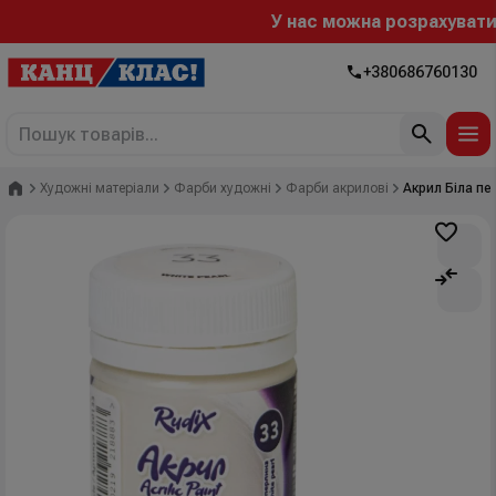
У нас можна розрахуватися "
+380686760130
Головна
Художні матеріали
Фарби художні
Фарби акрилові
Акрил Біла пе