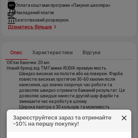
Оплата коштами програми «Пакунок школяра»
Накладений платіж
Безготівковий розрахунок
Дізнатись більше
Опис
Характеристики
Відгуки
Об'єм баночки: 20 мл.
Новий бренд від ТМ Гамма-RUDIX-преміум якість
Швидко висихає на полотні або на поверхні. Фарба
повністю висихає протягом 30-60 хвилин після
нанесення, що значно скорочує час роботи та
дозволяє швидко отримати бажаний результат. Це
дозволяє швидше нанести другий шар фарби та
зменшити час на роботу в цілому.
Широка палітра з 30 кольорів та можливість
змішування дозволяють створювати унікальні відтінки
Зареєструйтеся зараз та отримайте
для будь-якого художнього задуму – безмежні
−10% на першу покупку!
простори для творчості. Кольори високопігментовані,
завдяки чому фарба має непогану покривну здатність,
що робить її ще й економічною.