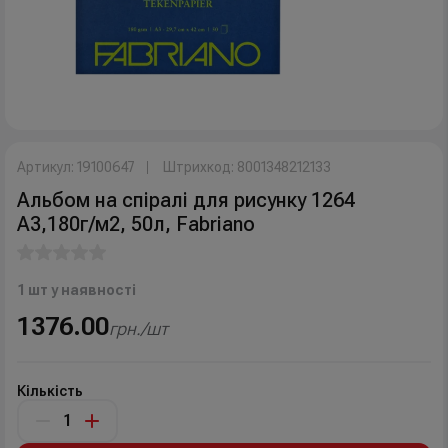
Артикул: 19100647
Штрихкод: 8001348212133
Альбом на спіралі для рисунку 1264
А3,180г/м2, 50л, Fabriano
1 шт у наявності
1376.00
грн./шт
Кількість