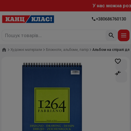
У нас можна розра
+380686760130
Головна
Художні матеріали
Блокноти, альбоми, папір
Альбом на спіралі для