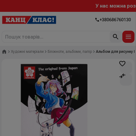
У нас можна розра
+380686760130
Головна
Художні матеріали
Блокноти, альбоми, папір
Альбом для рисунку MA