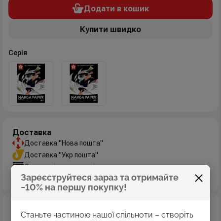
Додати в кошик
Купити швидко
Серія
Доставка
Доставка "Нова пошта"
Доставка "Укр пошта"
Самовивіз з магазинів
Зареєструйтеся зараз та отримайте
Дізнатись більше
−10% на першу покупку!
Оплата
Станьте частиною нашої спільноти – створіть
Оплата картками Visa