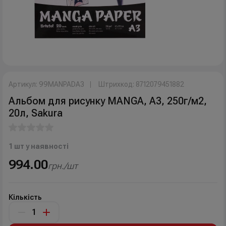
Артикул: 99MANPADA3
Штрихкод: 8712079451882
Альбом для рисунку MANGA, A3, 250г/м2,
20л, Sakura
1 шт у наявності
994.00
грн./шт
Кількість