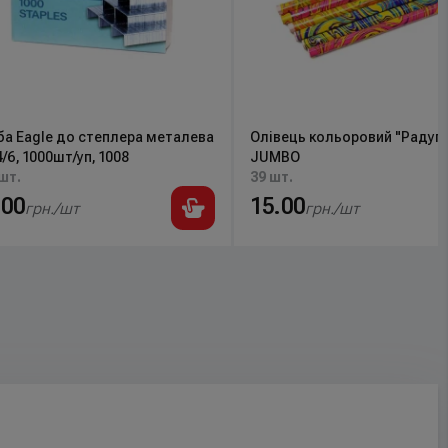
ба Eagle до степлера металева
Олівець кольоровий "Радуга
6, 1000шт/уп, 1008
JUMBO
шт.
39 шт.
.00
15.00
грн./шт
грн./шт