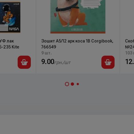
 УФ лак
Зошит А5/12 арк коса 1В Corgibook,
Ско
-235 Kite
766549
№24/
9 шт.
103 
9.00
12
грн./шт