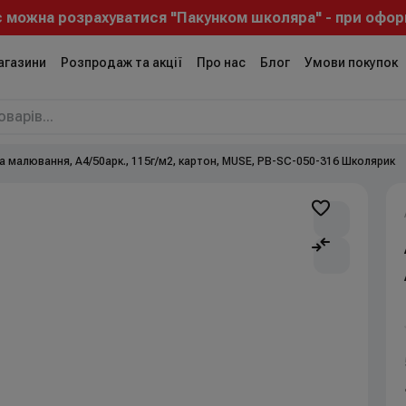
 можна розрахуватися "Пакунком школяра" - при оформл
агазини
Розпродаж та акції
Про нас
Блог
Умови покупок
а малювання, А4/50арк., 115г/м2, картон, MUSE, PB-SC-050-316 Школярик