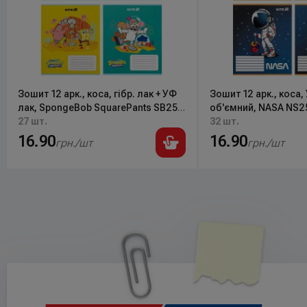
Зошит 12 арк., коса, гібр. лак + УФ
Зошит 12 арк., коса,
лак, SpongeBob SquarePants SB25-
об'ємний, NASA NS25
235 Kite
27 шт.
32 шт.
16.90
16.90
грн./шт
грн./шт