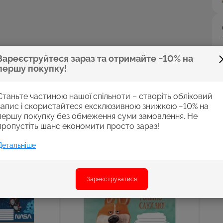
Зареєструйтеся зараз та отримайте −10% на
першу покупку!
Станьте частиною нашої спільноти – створіть обліковий
запис і скористайтеся ексклюзивною знижкою −10% на
першу покупку без обмеження суми замовлення. Не
пропустіть шанс економити просто зараз!
Детальніше
Зареєструватися