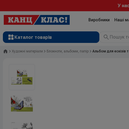
У нас
Виробники
Наші м
Каталог товарів
Головна
Художні матеріали
Блокноти, альбоми, папір
Альбом для ескізів т
Рюкзаки
Валізи
Канцтовари
Література та розвиток
Художні матеріали
Творчість
Товари для дітей
Сувенірна продукція