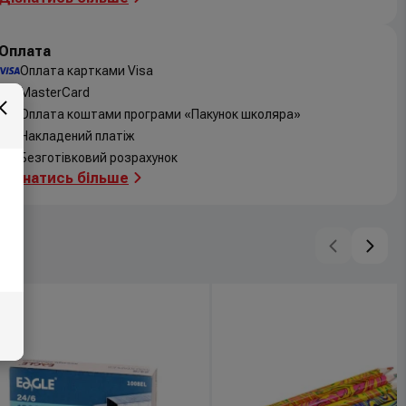
Оплата
Оплата картками Visa
MasterCard
Оплата коштами програми «Пакунок школяра»
Накладений платіж
Безготівковий розрахунок
Дізнатись більше