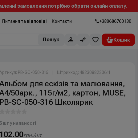
енні замовлення потрібно обрати онлайн оплату.
Питання та відповіді
Контакти
+380686760130
Пошук
Артикул: PB-SC-050-316
Штрихкод: 4823088230611
Альбом для ескізів та малювання,
А4/50арк., 115г/м2, картон, MUSE,
PB-SC-050-316 Школярик
5 шт у наявності
102.00
грн./шт