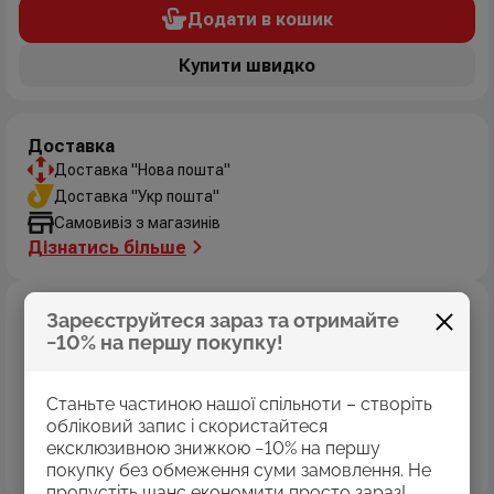
Додати в кошик
Купити швидко
Доставка
Доставка "Нова пошта"
Доставка "Укр пошта"
Самовивіз з магазинів
Дізнатись більше
Оплата
Зареєструйтеся зараз та отримайте
Оплата картками Visa
−10% на першу покупку!
MasterCard
Оплата коштами програми «Пакунок школяра»
Станьте частиною нашої спільноти – створіть
Накладений платіж
обліковий запис і скористайтеся
Безготівковий розрахунок
ексклюзивною знижкою −10% на першу
Дізнатись більше
покупку без обмеження суми замовлення. Не
пропустіть шанс економити просто зараз!