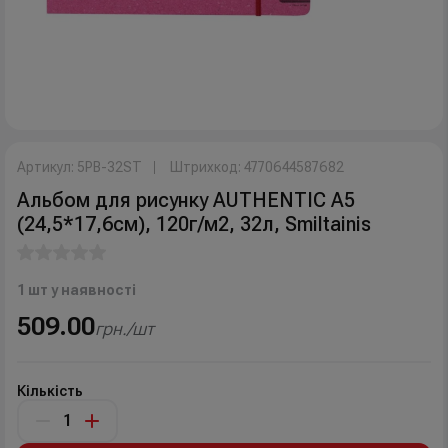
Артикул: 5PB-32ST
Штрихкод: 4770644587682
Альбом для рисунку AUTHENTIC А5
(24,5*17,6см), 120г/м2, 32л, Smiltainis
1 шт у наявності
509.00
грн./шт
Кількість