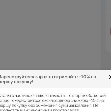
Зареєструйтеся зараз та отримайте −10% на
першу покупку!
Станьте частиною нашої спільноти – створіть обліковий
ьна поверхня листків підходить для роботи всіма типами
запис і скористайтеся ексклюзивною знижкою −10% на
алі: А5 (70 листків), А4 (100 листків) Склейка у папці: А4
першу покупку без обмеження суми замовлення. Не
пропустіть шанс економити просто зараз!