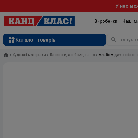
У нас можна 
Виробники
Наші м
Каталог товарів
Головна
Художні матеріали
Блокноти, альбоми, папір
Альбом для ескізів на
Рюкзаки
Валізи
Канцтовари
Література та розвиток
Художні матеріали
Творчість
Товари для дітей
Сувенірна продукція