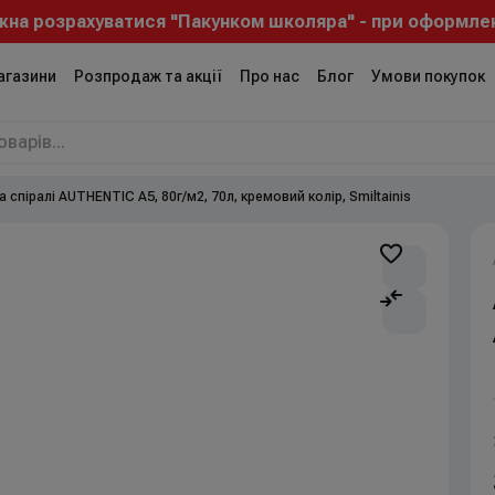
розрахуватися "Пакунком школяра" - при оформленні з
агазини
Розпродаж та акції
Про нас
Блог
Умови покупок
 спіралі AUTHENTIC А5, 80г/м2, 70л, кремовий колір, Smiltainis