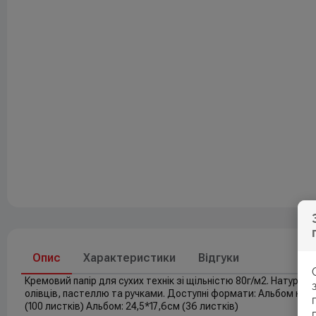
Друк
До свят
Елементи живлення
Опис
Характеристики
Відгуки
Кремовий папір для сухих технік зі щільністю 80г/м2. Натурал
олівців, пастеллю та ручками. Доступні формати: Альбом на спір
(100 листків) Альбом: 24,5*17,6см (36 листків)