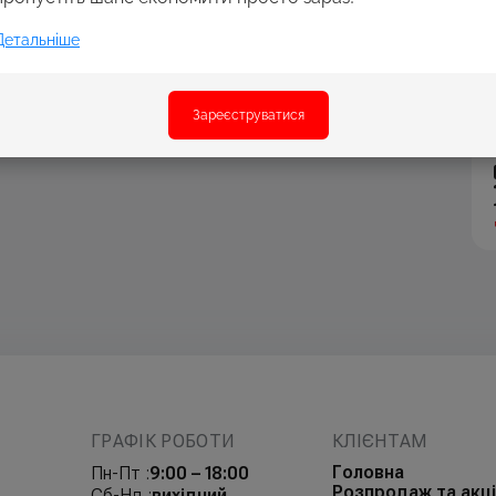
Детальніше
Зареєструватися
ГРАФІК РОБОТИ
КЛІЄНТАМ
Головна
Пн-Пт :
9:00 – 18:00
Розпродаж та акці
Сб-Нд :
вихідний