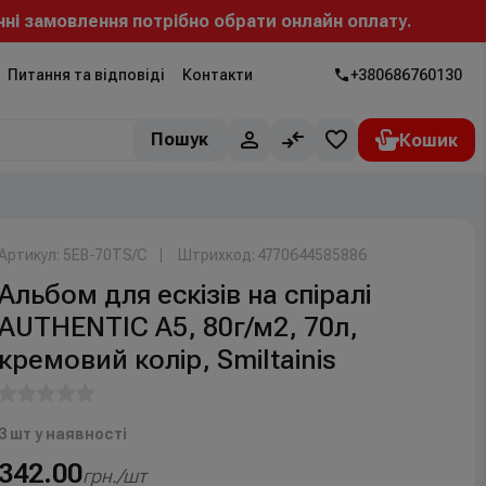
амовлення потрібно обрати онлайн оплату.
Питання та відповіді
Контакти
+380686760130
Пошук
Артикул: 5EB-70TS/C
Штрихкод: 4770644585886
Альбом для ескізів на спіралі
AUTHENTIC А5, 80г/м2, 70л,
кремовий колір, Smiltainis
3 шт у наявності
342.00
грн./шт