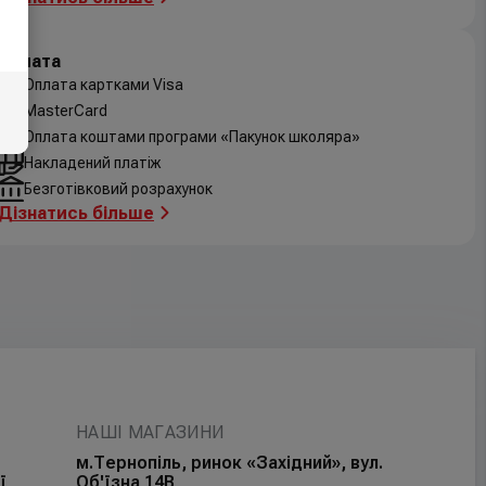
Оплата
Оплата картками Visa
MasterCard
Оплата коштами програми «Пакунок школяра»
Накладений платіж
Безготівковий розрахунок
Дізнатись більше
НАШІ МАГАЗИНИ
м.Тернопіль, ринок «Західний», вул.
ї
Об'їзна 14В