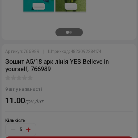
Артикул: 766989
Штрихкод: 4823092284174
Зошит А5/18 арк лінія YES Believe in
yourself, 766989
9 шт у наявності
11.00
грн./шт
Кількість