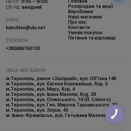
Головна
Пн-Пт :
9:00 – 18:00
Розпродаж та акції
Сб-Нд :
вихідний
Виробники
Наші магазини
EMAIL
Про нас
Контакти
kancklas@ukr.net
Умови покупок
Питання та відповіді
ТЕЛЕФОН
+380686760130
НАШІ МАГАЗИНИ
м.Тернопіль, ринок «Західний», вул. Об'їзна 14В
м.Тернопіль, вул. Євгена Коновальця, буд. 5
м.Тернопіль, вул. Миру, буд. 4
м.Тернопіль, вул. Івана Мазепи, буд. 28
м.Тернопіль, вул. Січинського, 10 (Й. Сліпого)
м.Тернопіль, вул. Ген. Мирона Тарнавського, 32
м.Тернопіль, вул. Злуки, 45
м. Івано-Франківськ, вул. Гетьмана Мазепи, 168Б
КНОПКА
ЗВ'ЯЗКУ