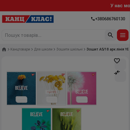
У нас можна
+380686760130
Головна
Канцтовари
Для школи
Зошити шкільні
Зошит А5/18 арк лінія YES