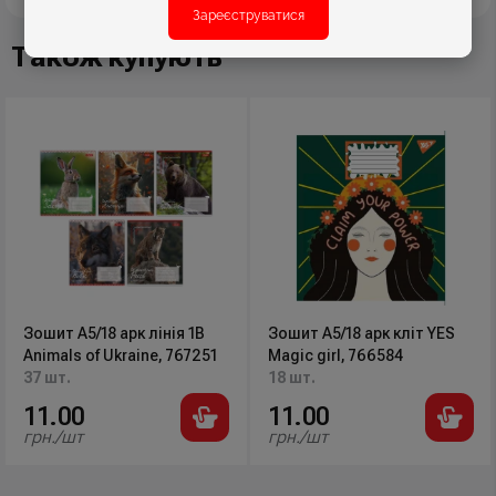
Зареєструватися
Також купують
Зошит А5/18 арк лінія 1В
Зошит А5/18 арк кліт YES
Animals of Ukraine, 767251
Magic girl, 766584
37 шт.
18 шт.
11.00
11.00
грн./шт
грн./шт