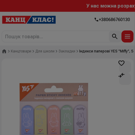
У нас можна розрахува
+380686760130
Головна
Канцтовари
Для школи
Закладки
Індекси паперові YES "Miffy", 