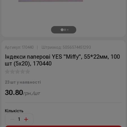
Артикул: 170440
Штрихкод: 5056574451293
Індекси паперові YES "Miffy", 55*22мм, 100
шт (5x20), 170440
23 шт у наявності
30.80
грн./шт
Кількість