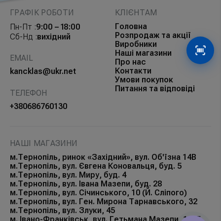
ГРАФІК РОБОТИ
КЛІЄНТАМ
Головна
Пн-Пт :
9:00 – 18:00
Розпродаж та акції
Сб-Нд :
вихідний
Виробники
Наші магазини
Сканув
EMAIL
Про нас
Контакти
kancklas@ukr.net
Умови покупок
Питання та відповіді
ТЕЛЕФОН
+380686760130
НАШІ МАГАЗИНИ
м.Тернопіль, ринок «Західний», вул. Об'їзна 14В
м.Тернопіль, вул. Євгена Коновальця, буд. 5
м.Тернопіль, вул. Миру, буд. 4
м.Тернопіль, вул. Івана Мазепи, буд. 28
м.Тернопіль, вул. Січинського, 10 (Й. Сліпого)
м.Тернопіль, вул. Ген. Мирона Тарнавського, 32
м.Тернопіль, вул. Злуки, 45
м. Івано-Франківськ, вул. Гетьмана Мазепи, 168Б