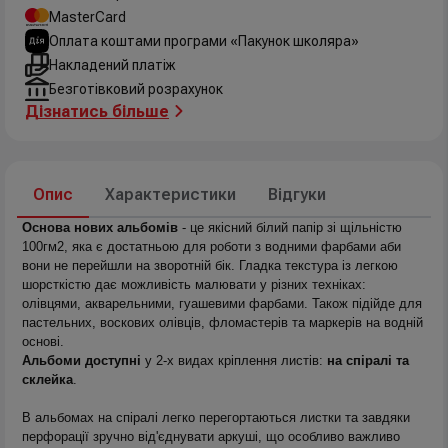
MasterCard
Оплата коштами програми «Пакунок школяра»
Накладений платіж
Безготівковий розрахунок
Дізнатись більше
Опис
Характеристики
Відгуки
Основа нових альбомів
- це якісний білий папір зі щільністю
100гм2, яка є достатньою для роботи з водними фарбами аби
вони не перейшли на зворотній бік. Гладка текстура із легкою
шорсткістю дає можливість малювати у різних техніках:
олівцями, акварельними, гуашевими фарбами. Також підійде для
пастельних, воскових олівців, фломастерів та маркерів на водній
основі.
Альбоми доступні
у 2-х видах кріплення листів:
на спіралі та
склейка
.
В альбомах на спіралі легко перегортаються листки та завдяки
перфорації зручно від'єднувати аркуші, що особливо важливо