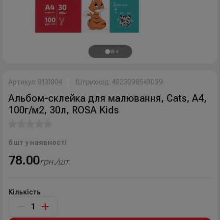
Артикул: 8131804
Штрихкод: 4823098543039
Альбом-склейка для малювання, Cats, А4,
100г/м2, 30л, ROSA Kids
6 шт у наявності
78.00
грн./шт
Кількість