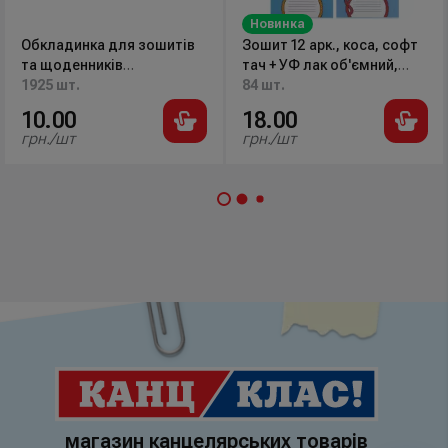
Новинка
Обкладинка для зошитів
Зошит 12 арк., коса, софт
та щоденників
тач + УФ лак об'ємний,
210*345мм., 140мкм.,
1925 шт.
Sponge Bob SB26-235 Kite
84 шт.
2204-ТМ TASCOM
10.00
18.00
грн./шт
грн./шт
магазин канцелярських товарів