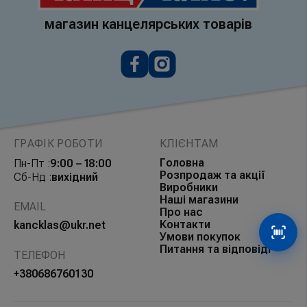
магазин канцелярських товарів
ГРАФІК РОБОТИ
КЛІЄНТАМ
Головна
Пн-Пт :
9:00 – 18:00
Розпродаж та акції
Сб-Нд :
вихідний
Виробники
Наші магазини
EMAIL
Про нас
Контакти
kancklas@ukr.net
Умови покупок
Сканув
Питання та відповіді
ТЕЛЕФОН
+380686760130