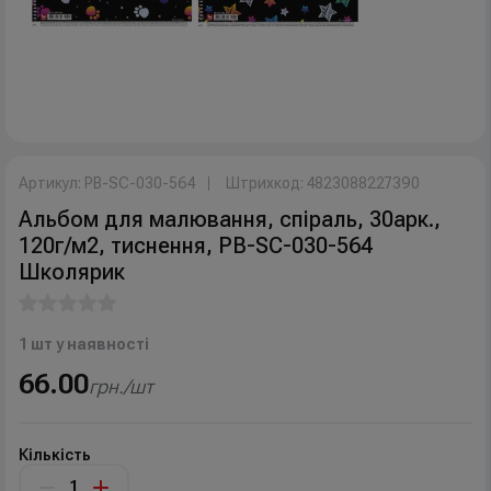
Артикул: PB-SC-030-564
Штрихкод: 4823088227390
Альбом для малювання, спiраль, 30арк.,
120г/м2, тиснення, PB-SC-030-564
Школярик
1 шт у наявності
66.00
грн./шт
Кількість