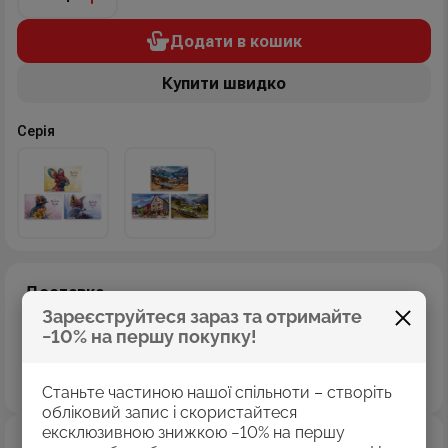
Додати в кошик
Купити швидко
Серія
Доставка
Зареєструйтеся зараз та отримайте
Доставка "Нова пошта"
−10% на першу покупку!
Доставка "Укр пошта"
Самовивіз з магазинів
Дізнатись більше
Станьте частиною нашої спільноти – створіть
обліковий запис і скористайтеся
ексклюзивною знижкою −10% на першу
Оплата