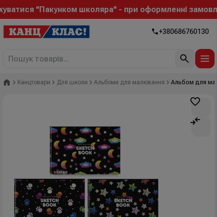
атися "Пакунком школяра" - при оформленні замовленн
+380686760130
Головна
Канцтовари
Для школи
Альбоми для малювання
Альбом для мал