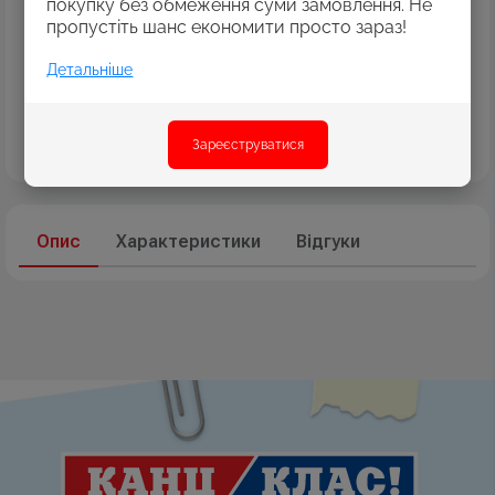
покупку без обмеження суми замовлення. Не
Оплата картками Visa
пропустіть шанс економити просто зараз!
MasterCard
Детальніше
Оплата коштами програми «Пакунок школяра»
Накладений платіж
Безготівковий розрахунок
Зареєструватися
Дізнатись більше
Опис
Характеристики
Відгуки