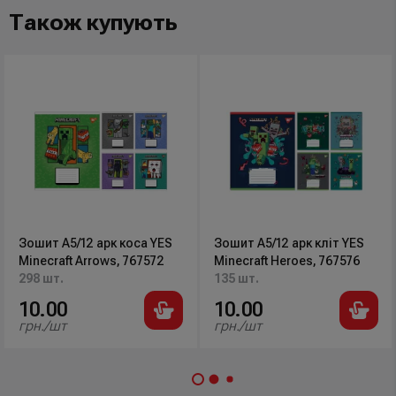
Також купують
Зошит А5/12 арк коса YES
Зошит А5/12 арк кліт YES
Minecraft Arrows, 767572
Minecraft Heroes, 767576
298 шт.
135 шт.
10.00
10.00
грн./шт
грн./шт