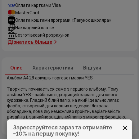
Оплата картками Visa
MasterCard
Оплата коштами програми «Пакунок школяра»
Накладений платіж
Безготівковий розрахунок
Дізнатись більше
Опис
Характеристики
Відгуки
Альбом А4 28 аркушів торгової марки YES
Творчість починається саме з першого альбому. Тому
альбом YES - найбільш підходящий варіант для юного
художника. Гладкий білий папір, на який ідеально лягає
фарба, створений для перших шедеврів! Яскрава
обкладинка, повз яку неможливо пройти, варіативність
дизайнів і, звичайно ж, щільний папір з мікроперфорацією,
що дозволяє відірвати будь-який аркуш одним простим
Зареєструйтеся зараз та отримайте
рухом.
−10% на першу покупку!