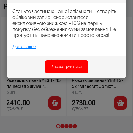
Рекомендовані товари
Станьте частиною нашої спільноти – створіть
обліковий запис і скористайтеся
ексклюзивною знижкою −10% на першу
покупку без обмеження суми замовлення. Не
пропустіть шанс економити просто зараз!
Детальніше
Зареєструватися
Рюкзак шкільний YES T-115
Рюкзак шкільний YES TS-
"Minecraft Survival"
52 "Minecraft Comix"
41,5*30*14см., 550001
6 шт.
37*30*18см., 559943
4 шт.
2410.00
2730.00
грн./шт
грн./шт