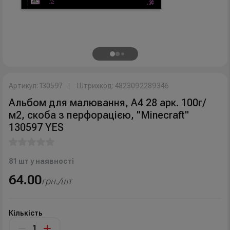
Артикул: 130597
Штрихкод: 4823092289346
Альбом для малювання, А4 28 арк. 100г/
м2, скоба з перфорацією, "Minecraft"
130597 YES
81 шт у наявності
64.00
грн./шт
Кількість