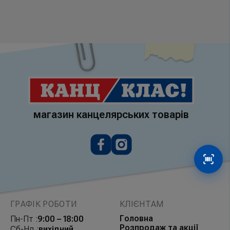
магазин канцелярських товарів
Сканув
ГРАФІК РОБОТИ
КЛІЄНТАМ
Головна
Пн-Пт :
9:00 – 18:00
Розпродаж та акції
Сб-Нд :
вихідний